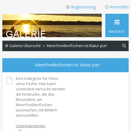
Registrierung
Anmelden
NAVIGATE
S
Galerie-Übersicht
Meerforellenfischen ist Natur pur!
u
c
Meerforellenfischen ist Natur pur!
h
e
Eine Kategorie für Fotos
ohne Fische. Hier kann
n
zumindest versucht werden
die Eindrücke, die das
Besondere am
Meerforellenfischen
ausmachen, mit Bildern
darzustellen.
Unterkategorien: