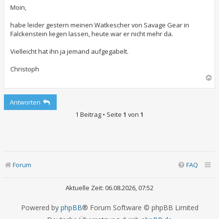
i
t
Moin,
r
a
habe leider gestern meinen Watkescher von Savage Gear in
g
Falckenstein liegen lassen, heute war er nicht mehr da.
Vielleicht hat ihn ja jemand aufgegabelt.
Christoph
N
a
c
Antworten
h
o
1 Beitrag • Seite
1
von
1
b
e
n
Forum
FAQ
Aktuelle Zeit: 06.08.2026, 07:52
Powered by
phpBB
® Forum Software © phpBB Limited