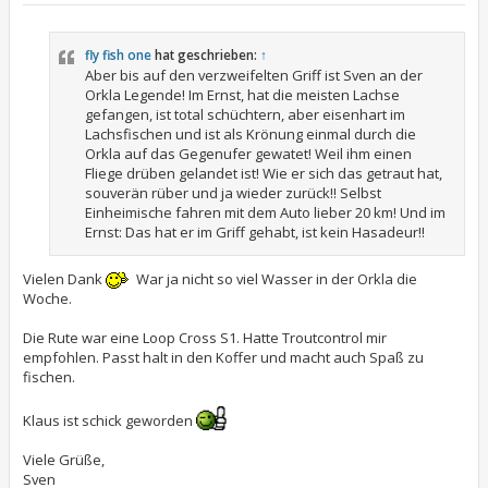
i
t
r
fly fish one
hat geschrieben:
↑
a
g
Aber bis auf den verzweifelten Griff ist Sven an der
Orkla Legende! Im Ernst, hat die meisten Lachse
gefangen, ist total schüchtern, aber eisenhart im
Lachsfischen und ist als Krönung einmal durch die
Orkla auf das Gegenufer gewatet! Weil ihm einen
Fliege drüben gelandet ist! Wie er sich das getraut hat,
souverän rüber und ja wieder zurück!! Selbst
Einheimische fahren mit dem Auto lieber 20 km! Und im
Ernst: Das hat er im Griff gehabt, ist kein Hasadeur!!
Vielen Dank
War ja nicht so viel Wasser in der Orkla die
Woche.
Die Rute war eine Loop Cross S1. Hatte Troutcontrol mir
empfohlen. Passt halt in den Koffer und macht auch Spaß zu
fischen.
Klaus ist schick geworden
Viele Grüße,
Sven