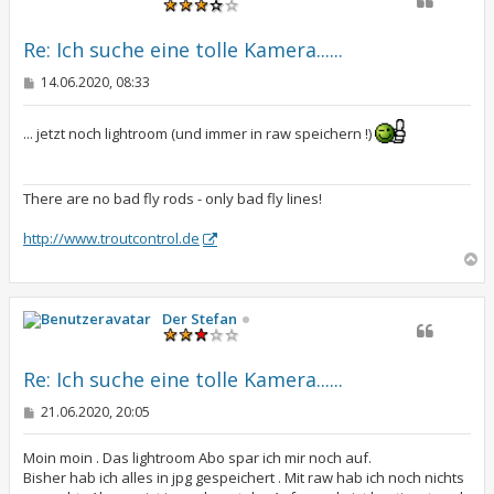
o
b
e
Re: Ich suche eine tolle Kamera......
n
B
14.06.2020, 08:33
e
i
t
... jetzt noch lightroom (und immer in raw speichern !)
r
a
g
There are no bad fly rods - only bad fly lines!
http://www.troutcontrol.de
N
a
c
h
Der Stefan
o
b
e
Re: Ich suche eine tolle Kamera......
n
B
21.06.2020, 20:05
e
i
t
Moin moin . Das lightroom Abo spar ich mir noch auf.
r
Bisher hab ich alles in jpg gespeichert . Mit raw hab ich noch nichts
a