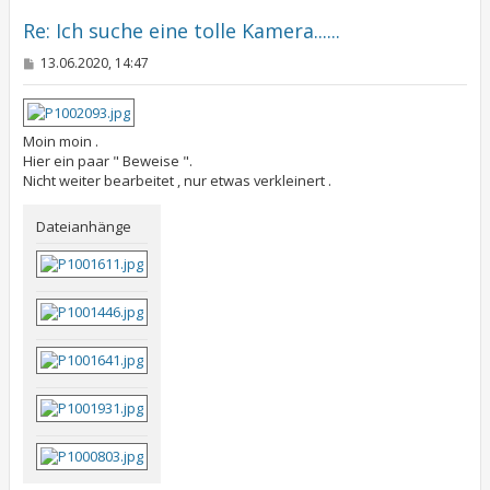
b
e
Re: Ich suche eine tolle Kamera......
n
B
13.06.2020, 14:47
e
i
t
r
a
Moin moin .
g
Hier ein paar " Beweise ".
Nicht weiter bearbeitet , nur etwas verkleinert .
Dateianhänge