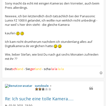
Sony macht da echt mit einigen Kameras den Vorreiter, auch beim
Preis allerdings.
Neeeee, ich bin letztendlich doch tatsächlich bei der Panasonic
Lumix FZ 1000 II gelandet, ich wollte nun wirklich nicht unbedingt -
nur weil´s hier drin steht - die gleiche Kamera
kaufen
Ich kam nicht drumherum nachdem ich stundenlang alles auf
Digitalkamera.de verglichen hatte
Wie, lieber Stefan, wie bist Du nach gut sechs Monaten zufrieden
mit ihr ??
Deut
sch
land
-
Sie
ger
land
-
scha
la la
la la
N
a
c
h
sundeule
o
b
e
Re: Ich suche eine tolle Kamera......
n
B
02.01.2021, 23:50