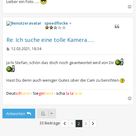
Lieber ein Foto…...
N
a
c
h
speedflocke
o
b
e
Re: Ich suche eine tolle Kamera......
n
B
12.03.2021, 18:34
e
i
t
Ja hi Stefan, schön das doch noch geantwortet wird von Dir
r
a
g
Hast Du denn auch weniger Gutes über die Cam zu berichten
Deut
sch
land
-
Sie
ger
land
-
scha
la la
la la
N
a
c
Antworten
h
o
33 Beiträge
1
2
3
b
Vorherige
Nächste
e
n