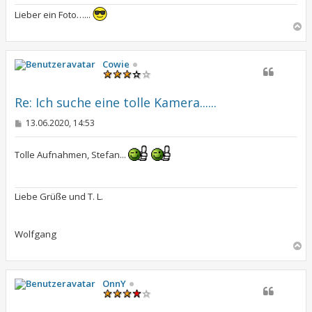
Lieber ein Foto…...
N
a
c
h
Cowie
o
b
e
Re: Ich suche eine tolle Kamera......
n
B
13.06.2020, 14:53
e
i
t
Tolle Aufnahmen, Stefan...
r
a
g
Liebe Grüße und T. L.
Wolfgang
N
a
c
h
OnnY
o
b