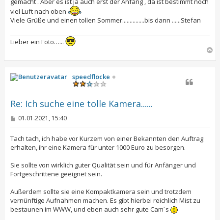
gemacht . Aber es ist ja auch erst der Anfang , da ist bestimmt noch
g
viel Luft nach oben
Viele Grüße und einen tollen Sommer...............bis dann ......Stefan
Lieber ein Foto…...
N
a
c
h
speedflocke
o
b
e
Re: Ich suche eine tolle Kamera......
n
B
01.01.2021, 15:40
e
i
t
Tach tach, ich habe vor Kurzem von einer Bekannten den Auftrag
r
erhalten, ihr eine Kamera für unter 1000 Euro zu besorgen.
a
g
Sie sollte von wirklich guter Qualität sein und für Anfänger und
Fortgeschrittene geeignet sein.
Außerdem sollte sie eine Kompaktkamera sein und trotzdem
vernünftige Aufnahmen machen. Es gibt hierbei reichlich Mist zu
bestaunen im WWW, und eben auch sehr gute Cam´s