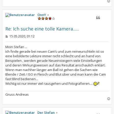
N
a
c
h
OnnY
o
b
e
Re: Ich suche eine tolle Kamera......
n
B
15.05.2020, 01:12
e
i
t
Moin Stefan ...
r
Ich finde gerade bei neuen Cam‘s und zum reinwurschteln ist so
a
eine bebilderte Lektüre immer nicht schlecht und an hand von
g
Beispielen , werden gerade Neueinsteigern viele Einstellungen
und deren Wirkungsweisen auf das Resultat anschaulich erklärt .
Wenn man nachher länger am Ball ist gehen die Sachen wie
Blende / Zeit / ISO in Fleisch und Blut über und man kann die Cam
fast Blind bedienen...
Wichtig ist nur immer viel rausgehen und Fotografieren....
Gruss Andreas
N
a
c
h
Der Stefan