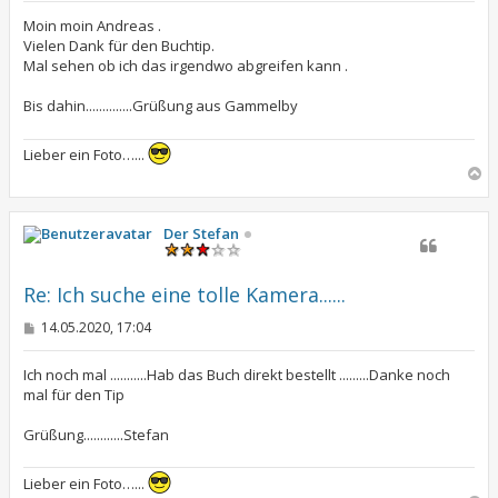
i
t
Moin moin Andreas .
r
Vielen Dank für den Buchtip.
a
Mal sehen ob ich das irgendwo abgreifen kann .
g
Bis dahin..............Grüßung aus Gammelby
Lieber ein Foto…...
N
a
c
h
Der Stefan
o
b
e
Re: Ich suche eine tolle Kamera......
n
B
14.05.2020, 17:04
e
i
t
Ich noch mal ...........Hab das Buch direkt bestellt .........Danke noch
r
mal für den Tip
a
g
Grüßung............Stefan
Lieber ein Foto…...