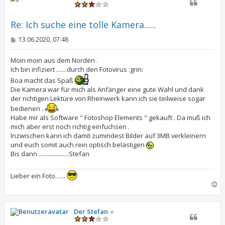
o
b
e
Re: Ich suche eine tolle Kamera......
n
B
13.06.2020, 07:48
e
i
t
Moin moin aus dem Norden .
r
Ich bin infiziert .......durch den Fotovirus :grin:
a
Boa macht das Spaß
g
Die Kamera war für mich als Anfänger eine gute Wahl und dank
der richtigen Lektüre von Rheinwerk kann ich sie teilweise sogar
bedienen .
Habe mir als Software " Fotoshop Elements " gekauft . Da muß ich
mich aber erst noch richtig einfuchsen .
Inzwischen kann ich damit zumindest Bilder auf 3MB verkleinern
und euch somit auch rein optisch belästigen
Bis dann ....................Stefan
Lieber ein Foto…...
N
a
c
h
Der Stefan
o