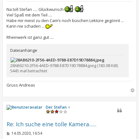
i
t
Na toll Stefan ..... Glückwunsch
r
Viel Spaß mit dem Teil ....
a
Habe mir meist zu den Cam‘s noch büschen Lektüre gegönnt ...
g
Kann nie schaden ...
Rheinwerk ist ganz gut ....
Dateianhänge
28AB6210-2F56-4AED-9788-E87D19D78884.jpeg (183.08 KiB)
5445 mal betrachtet
Gruss Andreas
N
a
c
h
Der Stefan
o
b
e
Re: Ich suche eine tolle Kamera......
n
B
14.05.2020, 16:54
e