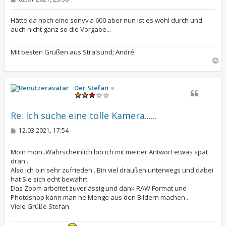
e
i
t
Hätte da noch eine sonyv a 600 aber nun ist es wohl durch und
r
auch nicht ganz so die Vorgabe...
a
g
Mit besten Grüßen aus Stralsund; André
N
a
c
h
Der Stefan
o
b
e
Re: Ich suche eine tolle Kamera......
n
B
12.03.2021, 17:54
e
i
t
Moin moin .Wahrscheinlich bin ich mit meiner Antwort etwas spät
r
dran .
a
Also ich bin sehr zufrieden . Bin viel draußen unterwegs und dabei
g
hat Sie sich echt bewährt.
Das Zoom arbeitet zuverlässig und dank RAW Format und
Photoshop kann man ne Menge aus den Bildern machen .
Viele Grüße Stefan