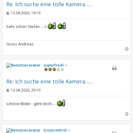
e
Re: Ich suche eine tolle Kamera......
n
B
13.06.2020, 19:19
e
i
t
Sehr schön Stefan ... :l:
r
a
g
Gruss Andreas
N
a
c
h
superfredi
o
b
e
Re: Ich suche eine tolle Kamera......
n
B
13.06.2020, 20:10
e
i
t
schöne Bilder - geht doch.....
r
a
N
g
a
c
h
troutcontrol