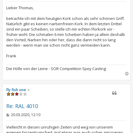
i
t
Lieber Thomas,
r
a
betrachte ich mit dem heutigen Kork schon als sehr schönen Griff.
g
Natürlich gibt es keinen narbenfreien Kork. In dem letzten Drittel
sind ein paar Scheiben, so stelle ich mir echten Florkork vor -
früher wohl. Die schmalen 6 mm Scheiben haben ja allein deshalb
den Vorteil, Narben hin oder her, dass die dann nicht so lang
werden - wenn man sie schon nicht ganz vermeiden kann.
Frank
Die Hölle von der Leine - SOR Competition Spey Casting
N
a
c
h
fly fish one
o
b
e
Re: RAL 4010
n
B
20.03.2020, 12:10
e
i
t
Vielleicht in diesen unruhigen Zeiten und weg von unserem
r
eigenen Epizentrumsfred, mal etwas was euch sicher amüsieren