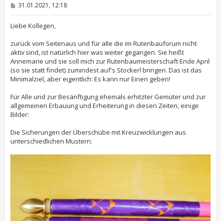
B
31.01.2021, 12:18
e
i
t
Liebe Kollegen,
r
a
zurück vom Seitenaus und für alle die im Rutenbauforum nicht
g
aktiv sind, ist natürlich hier was weiter gegangen. Sie heißt
Annemarie und sie soll mich zur Rutenbaumeisterschaft Ende April
(so sie statt findet) zumindest auf's Stockerl bringen. Das ist das
Minimalziel, aber eigentlich: Es kann nur Einen geben!
Für Alle und zur Besänftigung ehemals erhitzter Gemüter und zur
allgemeinen Erbauung und Erheiterung in diesen Zeiten, einige
Bilder:
Die Sicherungen der Überschübe mit Kreuzwicklungen aus
unterschiedlichen Mustern: