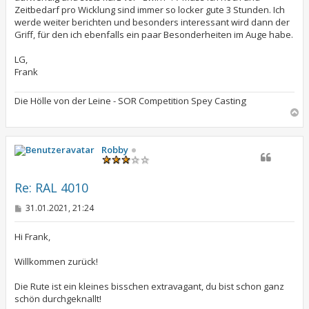
Zeitbedarf pro Wicklung sind immer so locker gute 3 Stunden. Ich
werde weiter berichten und besonders interessant wird dann der
Griff, für den ich ebenfalls ein paar Besonderheiten im Auge habe.
LG,
Frank
Die Hölle von der Leine - SOR Competition Spey Casting
N
a
c
h
Robby
o
b
e
Re: RAL 4010
n
B
31.01.2021, 21:24
e
i
t
Hi Frank,
r
a
Willkommen zurück!
g
Die Rute ist ein kleines bisschen extravagant, du bist schon ganz
schön durchgeknallt!