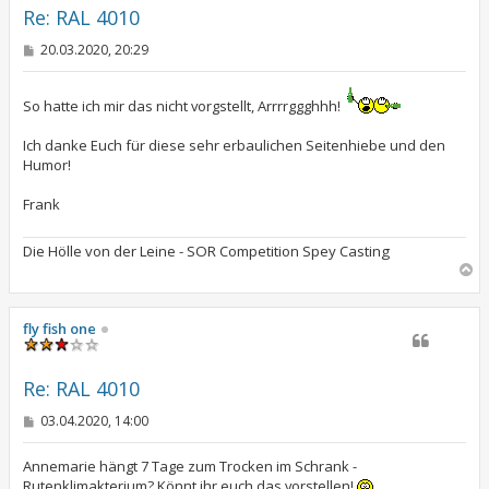
e
Re: RAL 4010
n
B
20.03.2020, 20:29
e
i
t
So hatte ich mir das nicht vorgstellt, Arrrrggghhh!
r
a
g
Ich danke Euch für diese sehr erbaulichen Seitenhiebe und den
Humor!
Frank
Die Hölle von der Leine - SOR Competition Spey Casting
N
a
c
h
fly fish one
o
b
e
Re: RAL 4010
n
B
03.04.2020, 14:00
e
i
t
Annemarie hängt 7 Tage zum Trocken im Schrank -
r
Rutenklimakterium? Könnt ihr euch das vorstellen!