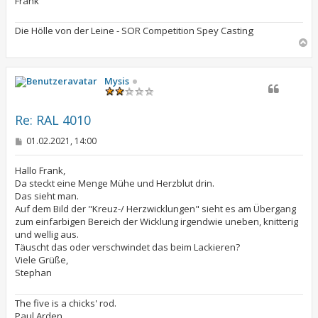
Frank
Die Hölle von der Leine - SOR Competition Spey Casting
N
a
c
h
Mysis
o
b
e
Re: RAL 4010
n
B
01.02.2021, 14:00
e
i
t
Hallo Frank,
r
Da steckt eine Menge Mühe und Herzblut drin.
a
Das sieht man.
g
Auf dem Bild der "Kreuz-/ Herzwicklungen" sieht es am Übergang
zum einfarbigen Bereich der Wicklung irgendwie uneben, knitterig
und wellig aus.
Täuscht das oder verschwindet das beim Lackieren?
Viele Grüße,
Stephan
The five is a chicks' rod.
Paul Arden.