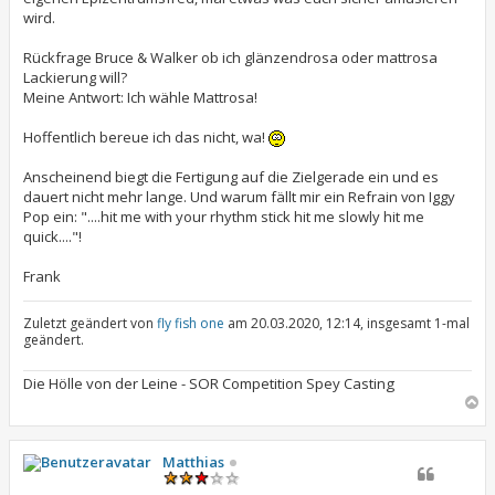
a
wird.
g
Rückfrage Bruce & Walker ob ich glänzendrosa oder mattrosa
Lackierung will?
Meine Antwort: Ich wähle Mattrosa!
Hoffentlich bereue ich das nicht, wa!
Anscheinend biegt die Fertigung auf die Zielgerade ein und es
dauert nicht mehr lange. Und warum fällt mir ein Refrain von Iggy
Pop ein: "....hit me with your rhythm stick hit me slowly hit me
quick...."!
Frank
Zuletzt geändert von
fly fish one
am 20.03.2020, 12:14, insgesamt 1-mal
geändert.
Die Hölle von der Leine - SOR Competition Spey Casting
N
a
c
h
Matthias
o