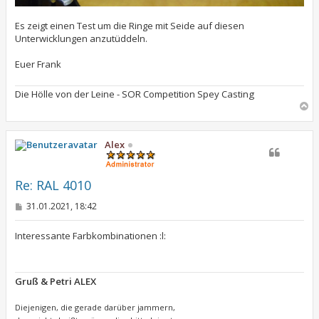
Es zeigt einen Test um die Ringe mit Seide auf diesen
Unterwicklungen anzutüddeln.
Euer Frank
Die Hölle von der Leine - SOR Competition Spey Casting
N
a
c
h
Alex
o
b
e
Re: RAL 4010
n
B
31.01.2021, 18:42
e
i
t
Interessante Farbkombinationen :l:
r
a
g
Gruß & Petri ALEX
Diejenigen, die gerade darüber jammern,