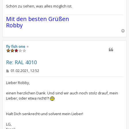
Schön zu sehen, was alles möglich ist.
Mit den besten Grüßen
Robby
N
a
c
h
fly fish one
o
b
e
Re: RAL 4010
n
B
01.02.2021, 12:52
e
i
t
Lieber Robby,
r
a
einen herzlichen Dank. Und sind wir auch noch stolz drauf, mein
g
Lieber, oder etwa nicht!?!
Halt Dich senkrecht und solvent mein Lieber!
LG,