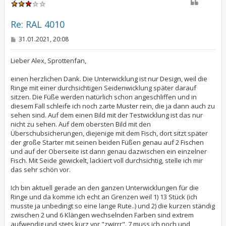
o
b
e
Re: RAL 4010
n
B
31.01.2021, 20:08
e
i
t
Lieber Alex, Sprottenfan,
r
a
einen herzlichen Dank. Die Unterwicklung ist nur Design, weil die
g
Ringe mit einer durchsichtigen Seidenwicklung später darauf
sitzen. Die Füße werden natürlich schon angeschliffen und in
diesem Fall schleife ich noch zarte Muster rein, die ja dann auch zu
sehen sind. Auf dem einen Bild mit der Testwicklung ist das nur
nicht zu sehen. Auf dem obersten Bild mit den
Überschubsicherungen, diejenige mit dem Fisch, dort sitzt später
der große Starter mit seinen beiden Füßen genau auf 2 Fischen
und auf der Oberseite ist dann genau dazwischen ein einzelner
Fisch. Mit Seide gewickelt, lackiert voll durchsichtig, stelle ich mir
das sehr schön vor.
Ich bin aktuell gerade an den ganzen Unterwicklungen für die
Ringe und da komme ich echt an Grenzen weil 1) 13 Stück (ich
musste ja unbedingt so eine lange Rute..) und 2) die kurzen ständig
zwischen 2 und 6 Klängen wechselnden Farben sind extrem
aufwendig und stets kurz vor "zwirrr". 7 muss ich noch und