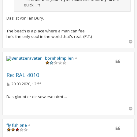
quick...."!
Das ist von Ian Dury.
The beach is a place where a man can feel
he's the only soul in the world that's real. (P.T.)
N
a
c
h
bornholmpilen
o
b
e
Re: RAL 4010
n
B
20.03.2020, 12:55
e
i
t
Das glaubt er dir sowieso nicht ...
r
a
N
g
a
c
h
fly fish one
o
b