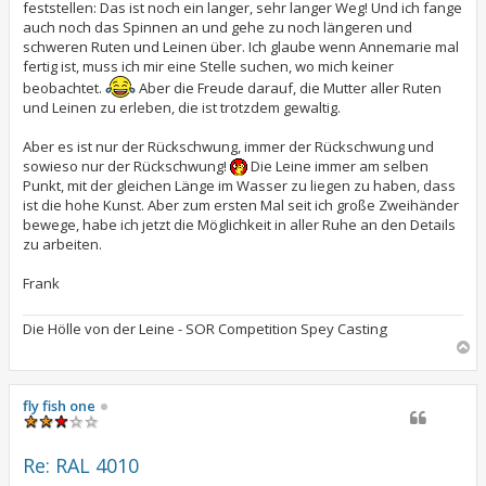
feststellen: Das ist noch ein langer, sehr langer Weg! Und ich fange
auch noch das Spinnen an und gehe zu noch längeren und
schweren Ruten und Leinen über. Ich glaube wenn Annemarie mal
fertig ist, muss ich mir eine Stelle suchen, wo mich keiner
beobachtet.
Aber die Freude darauf, die Mutter aller Ruten
und Leinen zu erleben, die ist trotzdem gewaltig.
Aber es ist nur der Rückschwung, immer der Rückschwung und
sowieso nur der Rückschwung!
Die Leine immer am selben
Punkt, mit der gleichen Länge im Wasser zu liegen zu haben, dass
ist die hohe Kunst. Aber zum ersten Mal seit ich große Zweihänder
bewege, habe ich jetzt die Möglichkeit in aller Ruhe an den Details
zu arbeiten.
Frank
Die Hölle von der Leine - SOR Competition Spey Casting
N
a
c
h
fly fish one
o
b
e
Re: RAL 4010
n