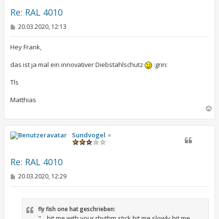
b
e
Re: RAL 4010
n
B
20.03.2020, 12:13
e
i
t
Hey Frank,
r
a
das ist ja mal ein innovativer Diebstahlschutz
:grin:
g
Tls
Matthias
N
a
c
h
Sundvogel
o
b
e
Re: RAL 4010
n
B
20.03.2020, 12:29
e
i
t
r
fly fish one hat geschrieben:
a
g
"....hit me with your rhythm stick hit me slowly hit me