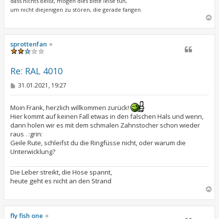
dass nichts beißt, mögen dies bitte leise tun,
um nicht diejenigen zu stören, die gerade fangen.
N
a
c
h
sprottenfan
o
b
e
Re: RAL 4010
n
B
31.01.2021, 19:27
e
i
t
Moin Frank, herzlich willkommen zurück!
r
Hier kommt auf keinen Fall etwas in den falschen Hals und wenn,
a
dann holen wir es mit dem schmalen Zahnstocher schon wieder
g
raus . :grin:
Geile Rute, schleifst du die Ringfüsse nicht, oder warum die
Unterwicklung?
Die Leber streikt, die Hose spannt,
heute geht es nicht an den Strand
N
a
c
h
fly fish one