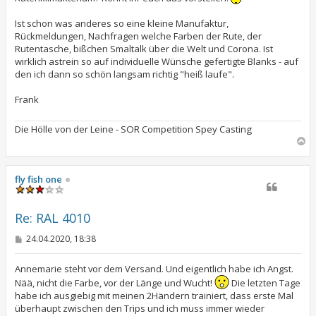
a
g
Ist schon was anderes so eine kleine Manufaktur,
Rückmeldungen, Nachfragen welche Farben der Rute, der
Rutentasche, bißchen Smaltalk über die Welt und Corona. Ist
wirklich astrein so auf individuelle Wünsche gefertigte Blanks - auf
den ich dann so schön langsam richtig "heiß laufe".
Frank
Die Hölle von der Leine - SOR Competition Spey Casting
N
a
c
h
fly fish one
o
b
e
Re: RAL 4010
n
B
24.04.2020, 18:38
e
i
t
Annemarie steht vor dem Versand. Und eigentlich habe ich Angst.
r
Nää, nicht die Farbe, vor der Länge und Wucht!
Die letzten Tage
a
habe ich ausgiebig mit meinen 2Händern trainiert, dass erste Mal
g
überhaupt zwischen den Trips und ich muss immer wieder