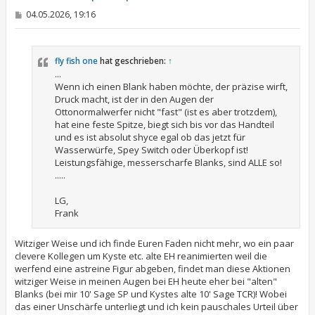
n
B
04.05.2026, 19:16
e
i
t
r
fly fish one
hat geschrieben:
↑
a
g
...
Wenn ich einen Blank haben möchte, der präzise wirft,
Druck macht, ist der in den Augen der
Ottonormalwerfer nicht "fast" (ist es aber trotzdem),
hat eine feste Spitze, biegt sich bis vor das Handteil
und es ist absolut shyce egal ob das jetzt für
Wasserwürfe, Spey Switch oder Überkopf ist!
Leistungsfähige, messerscharfe Blanks, sind ALLE so!
.....
LG,
Frank
Witziger Weise und ich finde Euren Faden nicht mehr, wo ein paar
clevere Kollegen um Kyste etc. alte EH reanimierten weil die
werfend eine astreine Figur abgeben, findet man diese Aktionen
witziger Weise in meinen Augen bei EH heute eher bei "alten"
Blanks (bei mir 10' Sage SP und Kystes alte 10' Sage TCR)! Wobei
das einer Unschärfe unterliegt und ich kein pauschales Urteil über