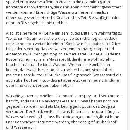
speziellen Wasserwurfleinen zustören die eigentlich guten
Konzepte der Switchruten, die dann eben nicht mehr "geswitched"
werden können! Eine richtige Wasserwurfleine ist nämlich
überkopf gewedelt ein echt fürchterliches Teil! Sie schlägt an den
dünnen RLs regelrecht hin und her.
Also ist eine feine WF Leine ein sehr gutes Mittel um wahrhaftig zu
"switchen"! Spannend ist die Frage, ob es nicht möglich ist doch
eine Leine noch weiter für einen "Kombiwurf" zu optimieren?! Ich
bin ja der Meinung, dass sowas mit einem Triangle Taper und
einem Stück DT sehr gut möglich sein müsste! Die neue Guideline
Küstenschnur mit ihrem Masseprofil, die ihr alle wohl ablehnt,
brachte mich auf die Idee. Was von Werken als Kombileinen
kommt, das was ich zumindest zu sehen bekam, sind einfach
meistens sehr kurze DT Stücke! Das fliegt sowohl Wasserwurf als
auch überkopf sehr gut - das ist aber jetzt keine neue Erfindung
oder Innovation, sondern alter Tobak!
Was die ganzen speziellen "Aktionen" von Spey- und Switchruten
betrifft, ist das alles Marketing Geseiere! Sowas hat es noch nie
gegeben, sondern wird als Marketing genutzt um das Zeug zu
verkaufen. Der Blank weiß nicht was für eine Leine dran hängt....
Was es sehr wohl gibt, dass Blankbiegungen auf möglichst hohe
Energiespeicher "getrimmt" werden, aber das gilt für Überkopf-
und Wasserwurf.