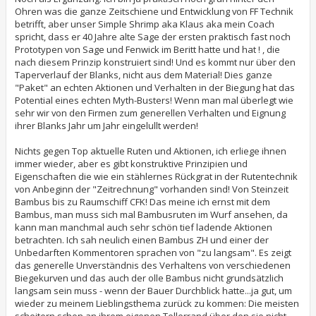
r
Ohren was die ganze Zeitschiene und Entwicklung von FF Technik
a
betrifft, aber unser Simple Shrimp aka Klaus aka mein Coach
g
spricht, dass er 40 Jahre alte Sage der ersten praktisch fast noch
Prototypen von Sage und Fenwick im Beritt hatte und hat ! , die
nach diesem Prinzip konstruiert sind! Und es kommt nur über den
Taperverlauf der Blanks, nicht aus dem Material! Dies ganze
"Paket" an echten Aktionen und Verhalten in der Biegung hat das
Potential eines echten Myth-Busters! Wenn man mal überlegt wie
sehr wir von den Firmen zum generellen Verhalten und Eignung
ihrer Blanks Jahr um Jahr eingelullt werden!
Nichts gegen Top aktuelle Ruten und Aktionen, ich erliege ihnen
immer wieder, aber es gibt konstruktive Prinzipien und
Eigenschaften die wie ein stählernes Rückgrat in der Rutentechnik
von Anbeginn der "Zeitrechnung" vorhanden sind! Von Steinzeit
Bambus bis zu Raumschiff CFK! Das meine ich ernst mit dem
Bambus, man muss sich mal Bambusruten im Wurf ansehen, da
kann man manchmal auch sehr schön tief ladende Aktionen
betrachten. Ich sah neulich einen Bambus ZH und einer der
Unbedarften Kommentoren sprachen von "zu langsam". Es zeigt
das generelle Unverständnis des Verhaltens von verschiedenen
Biegekurven und das auch der olle Bambus nicht grundsätzlich
langsam sein muss - wenn der Bauer Durchblick hatte...ja gut, um
wieder zu meinem Lieblingsthema zurück zu kommen: Die meisten