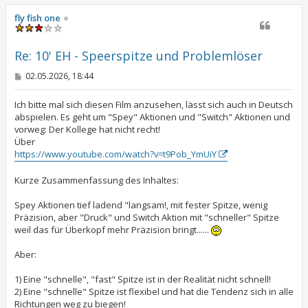
c
h
fly fish one
o
b
e
Re: 10' EH - Speerspitze und Problemlöser
n
B
02.05.2026, 18:44
e
i
t
Ich bitte mal sich diesen Film anzusehen, lässt sich auch in Deutsch
r
abspielen. Es geht um "Spey" Aktionen und "Switch" Aktionen und
a
vorweg: Der Kollege hat nicht recht!
g
Über
https://www.youtube.com/watch?v=t9Pob_YmUiY
Kurze Zusammenfassung des Inhaltes:
Spey Aktionen tief ladend "langsam!, mit fester Spitze, wenig
Präzision, aber "Druck" und Switch Aktion mit "schneller" Spitze
weil das für Überkopf mehr Präzision bringt......
Aber:
1) Eine "schnelle", "fast" Spitze ist in der Realität nicht schnell!
2) Eine "schnelle" Spitze ist flexibel und hat die Tendenz sich in alle
Richtungen weg zu biegen!