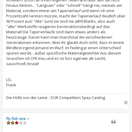
scheitern schon an ihrem eigenen Tellerrand über den sie nicht
hinaus blicken... "Langsam" oder "schnell" hängt nie, niemals am
Material, sondern immer am Taperverlauf und wenn ich eine
Prozentzahl nennen müsste, macht der Taperverlauf deutlich über
90 Pozent aus! "Alte" (und sie sind nie alt!!!) Blanks, also auch
"alte" Werkstoffe reagieren konstruktionsbedingt auf das
Material! Die Taperverläufe sind dann etwas anders als
heutzutage. Daran kann man manchmal die verschiedenen
Generationen erkennen. Aber ihr glaubt doch nicht, dass in einem
Blindtest irgend jemand im Wurf, im Feeling je einen Unterschied
spüren würde - außer spezifische Materialgewichte! Aus diesem
Grund bin ich CFK treu und es ist furz egal wie alt: Leicht,
sauschnell, brutal!
LG,
Frank
Die Hölle von der Leine - SOR Competition Spey Casting
N
a
c
h
fly fish one
o
b