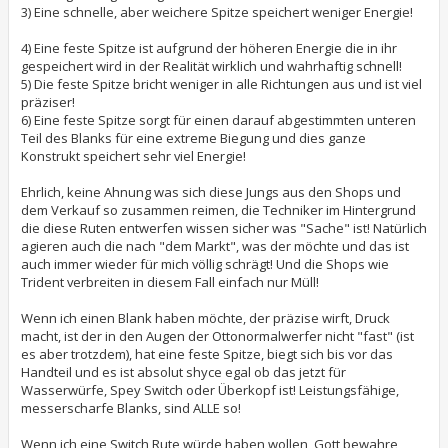
3) Eine schnelle, aber weichere Spitze speichert weniger Energie!
4) Eine feste Spitze ist aufgrund der höheren Energie die in ihr
gespeichert wird in der Realität wirklich und wahrhaftig schnell!
5) Die feste Spitze bricht weniger in alle Richtungen aus und ist viel
präziser!
6) Eine feste Spitze sorgt für einen darauf abgestimmten unteren
Teil des Blanks für eine extreme Biegung und dies ganze
Konstrukt speichert sehr viel Energie!
Ehrlich, keine Ahnung was sich diese Jungs aus den Shops und
dem Verkauf so zusammen reimen, die Techniker im Hintergrund
die diese Ruten entwerfen wissen sicher was "Sache" ist! Natürlich
agieren auch die nach "dem Markt", was der möchte und das ist
auch immer wieder für mich völlig schrägt! Und die Shops wie
Trident verbreiten in diesem Fall einfach nur Müll!
Wenn ich einen Blank haben möchte, der präzise wirft, Druck
macht, ist der in den Augen der Ottonormalwerfer nicht "fast" (ist
es aber trotzdem), hat eine feste Spitze, biegt sich bis vor das
Handteil und es ist absolut shyce egal ob das jetzt für
Wasserwürfe, Spey Switch oder Überkopf ist! Leistungsfähige,
messerscharfe Blanks, sind ALLE so!
Wenn ich eine Switch Rute würde haben wollen, Gott bewahre,