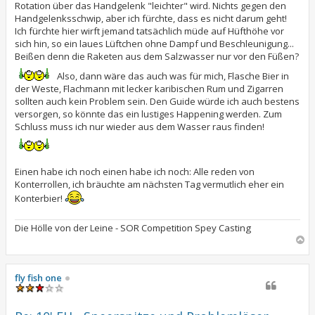
Rotation über das Handgelenk "leichter" wird. Nichts gegen den
Handgelenksschwip, aber ich fürchte, dass es nicht darum geht!
Ich fürchte hier wirft jemand tatsächlich müde auf Hüfthöhe vor
sich hin, so ein laues Lüftchen ohne Dampf und Beschleunigung...
Beißen denn die Raketen aus dem Salzwasser nur vor den Füßen?
Also, dann wäre das auch was für mich, Flasche Bier in
der Weste, Flachmann mit lecker karibischen Rum und Zigarren
sollten auch kein Problem sein. Den Guide würde ich auch bestens
versorgen, so könnte das ein lustiges Happening werden. Zum
Schluss muss ich nur wieder aus dem Wasser raus finden!
Einen habe ich noch einen habe ich noch: Alle reden von
Konterrollen, ich bräuchte am nächsten Tag vermutlich eher ein
Konterbier!
Die Hölle von der Leine - SOR Competition Spey Casting
N
a
c
h
fly fish one
o
b
e