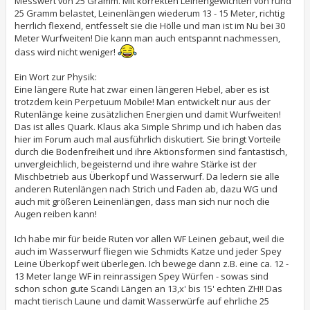
Messwert von 25 Gramm. Mit korrekten Leinengewichten von rund
25 Gramm belastet, Leinenlängen wiederum 13 - 15 Meter, richtig
herrlich flexend, entfesselt sie die Hölle und man ist im Nu bei 30
Meter Wurfweiten! Die kann man auch entspannt nachmessen,
dass wird nicht weniger!
Ein Wort zur Physik:
Eine längere Rute hat zwar einen längeren Hebel, aber es ist
trotzdem kein Perpetuum Mobile! Man entwickelt nur aus der
Rutenlänge keine zusätzlichen Energien und damit Wurfweiten!
Das ist alles Quark. Klaus aka Simple Shrimp und ich haben das
hier im Forum auch mal ausführlich diskutiert. Sie bringt Vorteile
durch die Bodenfreiheit und ihre Aktionsformen sind fantastisch,
unvergleichlich, begeisternd und ihre wahre Stärke ist der
Mischbetrieb aus Überkopf und Wasserwurf. Da ledern sie alle
anderen Rutenlängen nach Strich und Faden ab, dazu WG und
auch mit größeren Leinenlängen, dass man sich nur noch die
Augen reiben kann!
Ich habe mir für beide Ruten vor allen WF Leinen gebaut, weil die
auch im Wasserwurf fliegen wie Schmidts Katze und jeder Spey
Leine Überkopf weit überlegen. Ich bewege dann z.B. eine ca. 12 -
13 Meter lange WF in reinrassigen Spey Würfen - sowas sind
schon schon gute Scandi Längen an 13,x' bis 15' echten ZH!! Das
macht tierisch Laune und damit Wasserwürfe auf ehrliche 25