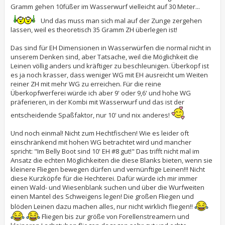
Gramm gehen 10füßer im Wasserwurf vielleicht auf 30 Meter...
Und das muss man sich mal auf der Zunge zergehen
lassen, weil es theoretisch 35 Gramm ZH überlegen ist!
Das sind für EH Dimensionen in Wasserwürfen die normal nicht in
unserem Denken sind, aber Tatsache, weil die Möglichkeit die
Leinen völlig anders und kräftiger zu beschleunigen. Überkopf ist
es ja noch krasser, dass weniger WG mit EH ausreicht um Weiten
reiner ZH mit mehr WG zu erreichen. Für die reine
Überkopfwerferei würde ich aber 9' oder 9,6' und hohe WG
präferieren, in der Kombi mit Wasserwurf und das ist der
entscheidende Spaßfaktor, nur 10' und nix anderes!
Und noch einmal! Nicht zum Hechtfischen! Wie es leider oft
einschränkend mit hohen WG betrachtet wird und mancher
spricht: "Im Belly Boot sind 10' EH #8 gut!" Das trifft nicht mal im
Ansatz die echten Möglichkeiten die diese Blanks bieten, wenn sie
kleinere Fliegen bewegen dürfen und vernünftige Leinen!!! Nicht
diese Kurzköpfe für die Hechterei. Dafür würde ich mir immer
einen Wald- und Wiesenblank suchen und über die Wurfweiten
einen Mantel des Schweigens legen! Die großen Fliegen und
blöden Leinen dazu machen alles, nur nicht wirklich fliegen!!
Fliegen bis zur größe von Forellenstreamern und