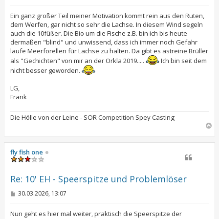
e
i
t
Ein ganz großer Teil meiner Motivation kommt rein aus den Ruten,
r
dem Werfen, gar nicht so sehr die Lachse. In diesem Wind segeln
a
auch die 10füßer. Die Bio um die Fische z.B. bin ich bis heute
g
dermaßen "blind" und unwissend, dass ich immer noch Gefahr
laufe Meerforellen für Lachse zu halten. Da gibt es astreine Brüller
als "Gechichten" von mir an der Orkla 2019.....
Ich bin seit dem
nicht besser geworden.
LG,
Frank
Die Hölle von der Leine - SOR Competition Spey Casting
N
a
c
h
fly fish one
o
b
e
Re: 10' EH - Speerspitze und Problemlöser
n
B
30.03.2026, 13:07
e
i
t
Nun geht es hier mal weiter, praktisch die Speerspitze der