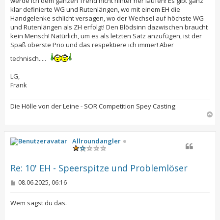
werde ich dem ganzen Trend nicht hinter her laufen! Es gibt ganz
klar definierte WG und Rutenlängen, wo mit einem EH die
Handgelenke schlicht versagen, wo der Wechsel auf höchste WG
und Rutenlängen als ZH erfolgt! Den Blödsinn dazwischen braucht
kein Mensch! Natürlich, um es als letzten Satz anzufügen, ist der
Spaß oberste Prio und das respektiere ich immer! Aber
technisch.....
LG,
Frank
Die Hölle von der Leine - SOR Competition Spey Casting
N
a
c
h
Allroundangler
o
b
e
Re: 10' EH - Speerspitze und Problemlöser
n
B
08.06.2025, 06:16
e
i
t
Wem sagst du das.
r
a