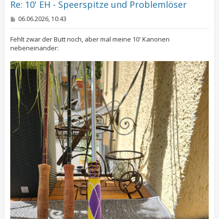
e
Re: 10' EH - Speerspitze und Problemlöser
n
B
06.06.2026, 10:43
e
i
t
Fehlt zwar der Butt noch, aber mal meine 10' Kanonen
r
nebeneinander:
a
g