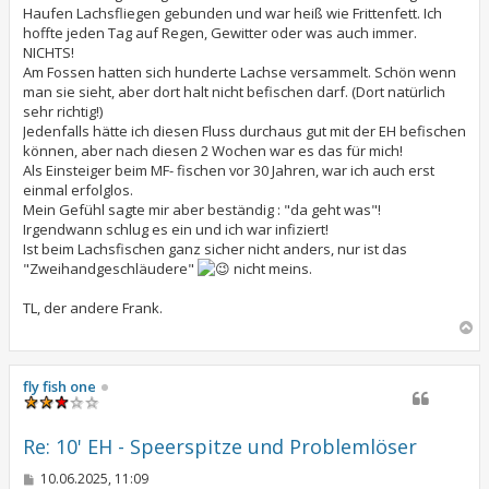
Haufen Lachsfliegen gebunden und war heiß wie Frittenfett. Ich
hoffte jeden Tag auf Regen, Gewitter oder was auch immer.
NICHTS!
Am Fossen hatten sich hunderte Lachse versammelt. Schön wenn
man sie sieht, aber dort halt nicht befischen darf. (Dort natürlich
sehr richtig!)
Jedenfalls hätte ich diesen Fluss durchaus gut mit der EH befischen
können, aber nach diesen 2 Wochen war es das für mich!
Als Einsteiger beim MF- fischen vor 30 Jahren, war ich auch erst
einmal erfolglos.
Mein Gefühl sagte mir aber beständig : "da geht was"!
Irgendwann schlug es ein und ich war infiziert!
Ist beim Lachsfischen ganz sicher nicht anders, nur ist das
"Zweihandgeschläudere"
nicht meins.
TL, der andere Frank.
N
a
c
h
fly fish one
o
b
e
Re: 10' EH - Speerspitze und Problemlöser
n
B
10.06.2025, 11:09