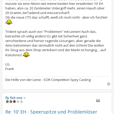
müsste sie eine Aktion wie meine beiden hier erwähnten 10' EH
haben, also ca. 20 Zentimeter Untergriff mehr, einen Hauch über
20 Gramm, tief ladend und messerscharf!
Ob die neue CTS das schafft, weiß ich noch nicht - aber ich fürchte!
Trident sprach auch von "Problemen" mit Leinen! Auch das,
betrachte ich völlig anders! Es gibt mit Sicherheit ganz
verschiedene und hervor ragende Lösungen, aber gerade die
Amis bekommen das vermutlich nicht auf den Schirm! Die wollen
ihr Zeug aus dem Shop vertickern und der Markt ist hungrig.....auf
Kokolores!
LG,
Frank
Die Hölle von der Leine - SOR Competition Spey Casting
N
a
c
h
fly fish one
o
b
e
Re: 10' EH - Speerspitze und Problemlöser