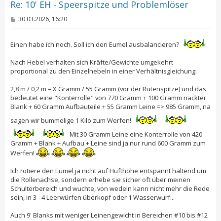
e
Re: 10' EH - Speerspitze und Problemlöser
n
B
30.03.2026, 16:20
e
i
t
Einen habe ich noch. Soll ich den Eumel ausbalancieren?
r
a
g
Nach Hebel verhalten sich Kräfte/Gewichte umgekehrt
proportional zu den Einzelhebeln in einer Verhältnisgleichung:
2,8 m / 0,2 m = X Gramm / 55 Gramm (vor der Rutenspitze) und das
bedeutet eine "Konterrolle" von 770 Gramm + 100 Gramm nackter
Blank + 60 Gramm Aufbauteile + 55 Gramm Leine => 985 Gramm, na
sagen wir bummelige 1 Kilo zum Werfen!
Mit 30 Gramm Leine eine Konterrolle von 420
Gramm + Blank + Aufbau + Leine sind ja nur rund 600 Gramm zum
Werfen!
Ich rotiere den Eumel ja nicht auf Hüfthöhe entspannt haltend um
die Rollenachse, sondern erhebe sie sicher oft über meinen
Schulterbereich und wuchte, von wedeln kann nicht mehr die Rede
sein, in 3 - 4 Leerwürfen überkopf oder 1 Wasserwurf...
Auch 9' Blanks mit weniger Leinengewicht in Bereichen #10 bis #12