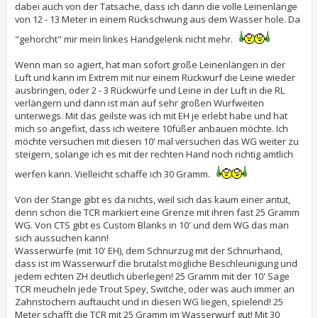
dabei auch von der Tatsache, dass ich dann die volle Leinenlänge
von 12 - 13 Meter in einem Rückschwung aus dem Wasser hole. Da
"gehorcht" mir mein linkes Handgelenk nicht mehr.
Wenn man so agiert, hat man sofort große Leinenlängen in der
Luft und kann im Extrem mit nur einem Rückwurf die Leine wieder
ausbringen, oder 2 - 3 Rückwürfe und Leine in der Luft in die RL
verlängern und dann ist man auf sehr großen Wurfweiten
unterwegs. Mit das geilste was ich mit EH je erlebt habe und hat
mich so angefixt, dass ich weitere 10füßer anbauen möchte. Ich
möchte versuchen mit diesen 10' mal versuchen das WG weiter zu
steigern, solange ich es mit der rechten Hand noch richtig amtlich
werfen kann. Vielleicht schaffe ich 30 Gramm.
Von der Stange gibt es da nichts, weil sich das kaum einer antut,
denn schon die TCR markiert eine Grenze mit ihren fast 25 Gramm
WG. Von CTS gibt es Custom Blanks in 10' und dem WG das man
sich aussuchen kann!
Wasserwürfe (mit 10' EH), dem Schnurzug mit der Schnurhand,
dass ist im Wasserwurf die brutalst mögliche Beschleunigung und
jedem echten ZH deutlich überlegen! 25 Gramm mit der 10' Sage
TCR meucheln jede Trout Spey, Switche, oder was auch immer an
Zahnstochern auftaucht und in diesen WG liegen, spielend! 25
Meter schafft die TCR mit 25 Gramm im Wasserwurf gut! Mit 30