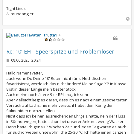
g
Tight Lines
Allroundangler
N
a
c
h
trutta1
o
b
e
Re: 10' EH - Speerspitze und Problemlöser
n
B
08.06.2025, 20:24
e
i
t
Hallo Namensvetter,
r
auch wenn Du Deine 10' Ruten nicht für 's Hechtfischen
a
favoritisierst, werde ich das nicht ändern! Meine Sage XP in Klasse
g
8 ist in dieser Länge mein bester Stock.
Auch meine noch ältere 9-er RPL mag ich sehr.
Aber vielleicht liegt es daran, dass ich es nach einem gescheiterten
Versuch auf Lachs, nie mehr versucht habe, dem König der
Salmoniden nachzustellen.
Nicht dass ich keinen ausreichenden Ehrgeiz hatte, nein der Fluss
in Südnorwegen, hatte schon bei unserer Ankunft wenig Wasser.
Dann hatte ich genau 2 Wochen Zeit und jeden Tag waren es auch
für Südnorwegen ungewöhnliche 25-30 °C. Ich hatte einen ganzen