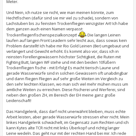
Meter.
Und Nein, ich nutze sie nicht, wie man meinen könnte, zum
Hechtfischen (dafür sind sie mir viel zu schade), sondern von
Lachstuben bis zu feinsten Trockenfliegen winzigster Art! Ich habe
dem ganzen auch einen Namen verpasst:
Trockenfliegenfischenspezialkonzept!
Die langen Leinen
laufen auf langen Front Leadern sehr leicht aus, dass sowas kein
Problem darstellt! Ich habe mir Rio Gold Leinen (8er) umgebaut und
verlängert und Gewicht erhöht. Es kommt also vor, dass ich in
reinsten Forellengewässern höchster Sichtigkeit, die Ruten mit
Fighting Butt, langen WF stehe und mit den beiden 10füßern
Trockenfliegen fische - mit Erfolg! Es macht tierisch Laune und
gerade Wasserwürfe sind in solchen Gewässern oft unabdingbar
und dann fliegen Fliegen auf sehr große Weiten im Vergleich zu
den sehr leichten Klassen, wo man sich viel mehr mühen muss um
amtliche Weiten zu erreichen. Diese Fischerei und Werferei, sind
neben den großen ZH, im Bereich der EH meine ganz große
Leidenschaft!
Das Handgelenk, dass darf nicht unerwähnt bleiben, muss echte
Arbeit leisten, aber gerade Wasserwürfe stressen eher nicht. Mein
linkes Handgelenk schwächelt, im Gegensatz zum Rechten und ich
kann Kytes alte TCR nicht mit links Überkopf und richtig langer
Leine wedeln. Das geht nur mit der rechten Hand bei mir. Ich rede