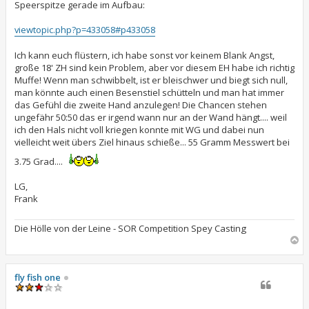
r
Speerspitze gerade im Aufbau:
a
g
viewtopic.php?p=433058#p433058
Ich kann euch flüstern, ich habe sonst vor keinem Blank Angst,
große 18' ZH sind kein Problem, aber vor diesem EH habe ich richtig
Muffe! Wenn man schwibbelt, ist er bleischwer und biegt sich null,
man könnte auch einen Besenstiel schütteln und man hat immer
das Gefühl die zweite Hand anzulegen! Die Chancen stehen
ungefähr 50:50 das er irgend wann nur an der Wand hängt.... weil
ich den Hals nicht voll kriegen konnte mit WG und dabei nun
vielleicht weit übers Ziel hinaus schieße... 55 Gramm Messwert bei
3.75 Grad....
LG,
Frank
Die Hölle von der Leine - SOR Competition Spey Casting
N
a
c
h
fly fish one
o
b