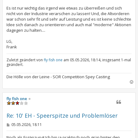
Es ist nur wichtig das irgend wie etwas zu überreißen und sich
nicht von der Industrie verarschen zu lassen! Und, die Altvorderen
war schon sehr fit und sehr auf Leistung und es ist keine schlechte
Idee sich danach zu orientieren und auch mal "moderne" Aktionen
dagegen zu halten....
LG,
Frank
Zuletzt geändert von
fly fish one
am 05.05.2026, 18:14, insgesamt 1-mal
geändert.
Die Hölle von der Leine - SOR Competition Spey Casting
N
a
c
h
fly fish one
o
b
e
Re: 10' EH - Speerspitze und Problemlöser
n
B
05.05.2026, 18:11
e
i
t
Noch als Ergänzung! Ich bin ja praktisch noch grün hinter den