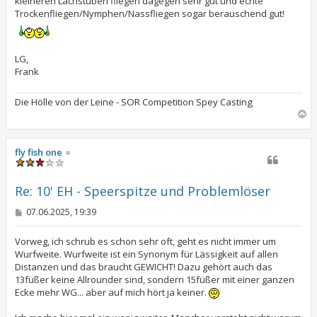
kleineren Lachstuben fliegen dagegen sehr gut und echte
Trockenfliegen/Nymphen/Nassfliegen sogar berauschend gut!
LG,
Frank
Die Hölle von der Leine - SOR Competition Spey Casting
N
a
c
h
fly fish one
o
b
e
Re: 10' EH - Speerspitze und Problemlöser
n
B
07.06.2025, 19:39
e
i
t
Vorweg, ich schrub es schon sehr oft, geht es nicht immer um
r
Wurfweite. Wurfweite ist ein Synonym für Lässigkeit auf allen
a
Distanzen und das braucht GEWICHT! Dazu gehört auch das
g
13füßer keine Allrounder sind, sondern 15füßer mit einer ganzen
Ecke mehr WG... aber auf mich hört ja keiner.