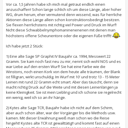
i
t
Vor ca. 1,5 Jahren habe ich mich mal getraut endlich einen
r
anzuschaffen! Schon lange schlich ich um diese Länge, aber hoher
a
WG, drum herum, eher vermutend denn wissend, was für herrliche
g
Aktionen diese Länge allein schon konstruktionsbedingt besitzen.
Sie flexen herrlichstens mit richtig viel Power und Druck im Wurf!
Nicht diese Schwabbelnymphomaninenenenen mit denen man
höchstens offene Scheunentore oder die eigenen Füße trifft!
Ich habe jetzt 2 Stück:
1) Eine alte Sage SP Graphit IV Baujahr ca. 1994, Messwert 22
Gramm. Sie kam noch fast neu zu mir, nennt sich wohl NOS und es
war Liebe auf den ersten Wurf! Sie hat eine Farbe wie die
Winstons, noch einen Kork von dem heute alle träumen, der Blank
ist filligran, wirkt unschuldig. Im Wurf mit 10' und trotz 13 - 15 Meter
Leinen mit rund 22 Gramm echt smart. Aber das täuscht, denn sie
macht richtig Druck auf die Weite und mit diesen Leinenlängen ja
keine Kleinigkeit. Sie ist mein Liebling und ich schone sie regelrecht
ein wenig, weil ich so an ihr hänge.
2) Kytes alte Sage TCR, Baujahr habe ich nicht auf dem Schirm,
aber auch schon älter, war der Vorgänger bis die Methods usw.
kamen. Mit dieser Erwähnung weiß man schon wo die Reise
hingeht! Kystes alte TCR ist gewalttätig!! und kommt fast auf einen