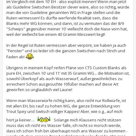
im Vergleich mit dem 10' EH - also explizit meinen! Wenn man jetzt
als Guideline Switschen Besitzer clever wäre, also so richtig, würde
man die von Guideline genannten WG in Frage stellen und die
Ruten vermessen! Es dürfte werfende Realität sein, dass die
Blanks mehr WG können, und dann, ist zu vermuten das der 8/9
"Schwips" gegenüber meiner 10' vielleicht doch die Nase vorn hat,
weil der vielleicht bei einem 40 Gramm Messwert liegt!
In der Regel ist Ruten vermessen aber verpönt, sie haben ja auch
"Fenster" und so leder ich die ganzen Switschen nach Strich und
Faden ab!
Übrigens in meinem Kopf reifen Pläne von CTS Custom Blanks als
pure EH, zwischen 10' und 11' mit 35 Gramm WG... die Motivation ist,
sowohl Überkopf als auch Wasserwurf, außergewöhnliches zu
erreichen! Schon ausgesuchte 10füßer machen auf diese Art
geworfen so unglaublich viel Laune!
Wenn man Wasserwürfe richtig kann, also nicht nur Rollwürfe, ist
mit allen EH, bis rauf zu hohen WG, die ganze Entwicklung von
Trout Spey und Switsch völliger Kappes! Aber, wie o.g., auf mich
hört ja keiner....
Solange mich Klausens nicht stützen
muss das ich nicht ins Wasser falle, ich nicht so morsch werde,
dass ich schon froh bin überhaupt noch ans Wasser zu kommen -