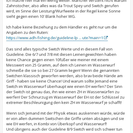
Ich mache hier mal ein wenig weiter. Mancher versteht nicht warum
Zahnstocher, also alles was da Trout Spey und Switch gerufen
wird, im Sinne der Leistung/Wurfweite in der Regel keine Sonne
sieht gegen einen 10' Blank hoher WG.
Ich habe keine Beziehung zu dem Händler es geht nur um die
Angaben zu den Ruten:
https://www.adh-fishing.de/guideline-lp ... ute?main=1
Das sind alles typische Switch Werte und in diesem Fall von
Guideline. Die 6/7 und 7/8 mit diesen Leinengewichten haben
keine Chance gegen einen 10füßer wie meiner mit einem
Messwert von 25 Gramm, auf dem ich Leinen im Wasserwurf
schmeiße die sie so bei 27 Gramm liegen! Wenn die genannten
Switchen klassisch geworfen werden, also brav beide Hände am
Griff - haben sie keine Chance! Und warum sollte Jemand eine
Switch im Wasserwurf überhaupt wie einen EH werfen? Der Sinn
der Switch ist genau das, ihn wie einen ZH in Wasserwürfen zu
werfen! Der Schnurzug im Wasserwurf der EH ist der Schlüssel zu
extremer Beschleunigung den kein ZH im Wasserwurf je schafft!
Wenn sich Jemand mit der Physik etwas auskennen würde, würde
er von allen dummen Switschen die Griffe unten absägen und sie
wie EH werfen, in Kombi von Überkopf und Wasserwurf!
Und übrigens auch der Guideline 8/9 Switch wird sich schwer tun