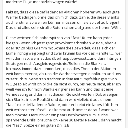
moderne EH grundsätzlich wagen würde!
Fakt ist, dass diese tief ladenden Aktionen höherer WG auch gute
Werfer bedingen, ohne das ich mich dazu zähle, die diese Blanks
auch erstmal so werfen können müssen um sie so tief zu biegen!
Das sind alles sehr straffe Ruten schon aufgrund der hohen WG....
Diese weichen Schlabberspitzen von "fast" Ruten kann jeder
biegen - wenn ich jetzt ganz provokant schreiben würde, aber 9'
oder 10' 20 plus Gramm mit Schmackes gewedelt, dass sich der
Eumel richtig weg biegt und zwar krumm bis vor das Handteil..... wer
wirft denn so, wem ist das überhaupt bewusst....und dann hängen
Strategen noch Ausgleichsgewichte/Rollen in die Blanks....
Ich muss immer dazu anmerken, dass dies Thema der Aktionen
weit komplexer ist, als uns die Werbestrategen einbläuen und uns
zusätzlich zu verwirren trachten indem mit "Empfehlungen " von
WG gespielt wird! Ich blicke da nicht durch, bis heute nicht, aber ich
weiß wie ich für mich Blanks eingrenzen kann und das ist eine
Vermessung und dann mit diesem Gewicht werfen. Dabei zeigen
sich Blanks in der Realität und dann wird vielleicht aus einem
"fast" eine tief ladende Rakete, oder er bleibt ein laues Lüftchen
weit verbreiteter "fast"... es kommt auch immer darauf wann was
man möchte! Eiere ich vor ein paar Fischlöchern rum, suche
spannende Drills, brauche ich keine 30 Meter Rakete... dann macht
die "fast" Spitze einen guten Drill z.B.