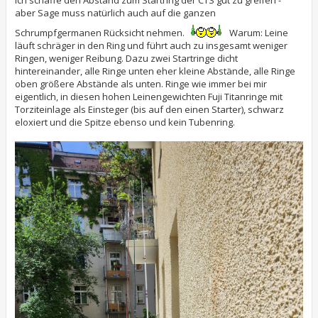
Ich schaffe den Abstand zum Startring der CTS gut zu greifen -
aber Sage muss natürlich auch auf die ganzen
Schrumpfgermanen Rücksicht nehmen.
Warum: Leine
läuft schräger in den Ring und führt auch zu insgesamt weniger
Ringen, weniger Reibung. Dazu zwei Startringe dicht
hintereinander, alle Ringe unten eher kleine Abstände, alle Ringe
oben größere Abstände als unten. Ringe wie immer bei mir
eigentlich, in diesen hohen Leinengewichten Fuji Titanringe mit
Torziteinlage als Einsteger (bis auf den einen Starter), schwarz
eloxiert und die Spitze ebenso und kein Tubenring.