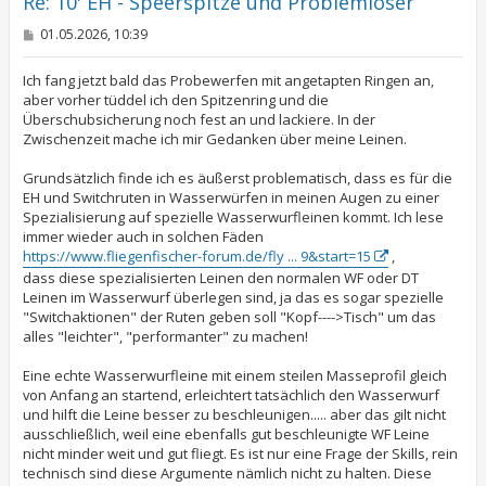
Re: 10' EH - Speerspitze und Problemlöser
n
B
01.05.2026, 10:39
e
i
t
Ich fang jetzt bald das Probewerfen mit angetapten Ringen an,
r
aber vorher tüddel ich den Spitzenring und die
a
Überschubsicherung noch fest an und lackiere. In der
g
Zwischenzeit mache ich mir Gedanken über meine Leinen.
Grundsätzlich finde ich es äußerst problematisch, dass es für die
EH und Switchruten in Wasserwürfen in meinen Augen zu einer
Spezialisierung auf spezielle Wasserwurfleinen kommt. Ich lese
immer wieder auch in solchen Fäden
https://www.fliegenfischer-forum.de/fly ... 9&start=15
,
dass diese spezialisierten Leinen den normalen WF oder DT
Leinen im Wasserwurf überlegen sind, ja das es sogar spezielle
"Switchaktionen" der Ruten geben soll "Kopf---->Tisch" um das
alles "leichter", "performanter" zu machen!
Eine echte Wasserwurfleine mit einem steilen Masseprofil gleich
von Anfang an startend, erleichtert tatsächlich den Wasserwurf
und hilft die Leine besser zu beschleunigen..... aber das gilt nicht
ausschließlich, weil eine ebenfalls gut beschleunigte WF Leine
nicht minder weit und gut fliegt. Es ist nur eine Frage der Skills, rein
technisch sind diese Argumente nämlich nicht zu halten. Diese