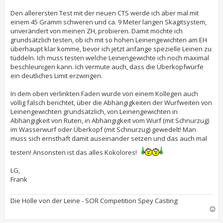
Den allerersten Test mit der neuen CTS werde ich aber mal mit
einem 45 Gramm schweren und ca. 9 Meter langen Skagitsystem,
unverändert von meinen ZH, probieren. Damit möchte ich
grundsätzlich testen, ob ich mit so hohen Leinengewichten am EH
überhaupt klar komme, bevor ich jetzt anfange spezielle Leinen zu
tüddeln. Ich muss testen welche Leinengewichte ich noch maximal
beschleunigen kann. Ich vermute auch, dass die Überkopfwürfe
ein deutliches Limit erzwingen.
In dem oben verlinkten Faden wurde von einem Kollegen auch
völlig falsch berichtet, über die Abhängigkeiten der Wurfweiten von
Leinengewichten grundsätzlich, von Leinengewichten in
Abhängigkeit von Ruten, in Abhängigkeit vom Wurf (mit Schnurzug)
im Wasserwurf oder Überkopf (mit Schnurzug) gewedelt! Man
muss sich ernsthaft damit auseinander setzen und das auch mal
testen! Ansonsten ist das alles Kokolores!
LG,
Frank
Die Hölle von der Leine - SOR Competition Spey Casting
N
a