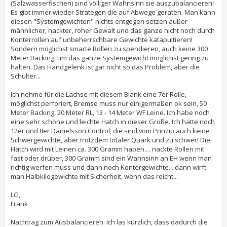
(Salzwasserfischen) sind völliger Wahnsinn sie auszubalancieren!
Es gibt immer wieder Strategen die auf Abwege geraten. Man kann
diesen "Systemgewichten" nichts entgegen setzen außer
männlicher, nackter, roher Gewalt und das ganze nicht noch durch
Konterrollen auf unbeherrschbare Gewichte katapultieren!
Sondern möglichst smarte Rollen zu spendieren, auch keine 300
Meter Backing, um das ganze Systemgewicht möglichst gering zu
halten. Das Handgelenk ist gar nicht so das Problem, aber die
Schulter...
Ich nehme für die Lachse mit diesem Blank eine 7er Rolle,
möglichst perforiert, Bremse muss nur einigermaßen ok sein, 50
Meter Backing, 20 Meter RL, 13 - 14 Meter WF Leine. Ich habe noch
eine sehr schöne und leichte Hatch in dieser Größe. Ich hätte noch
12er und 8er Danielsson Control, die sind vom Prinzip auch keine
Schwergewichte, aber trotzdem totaler Quark und zu schwer! Die
Hatch wird mit Leinen ca. 300 Gramm haben.... nackte Rollen mit
fast oder drüber, 300 Gramm sind ein Wahnsinn an EH wenn man
richtig werfen muss und dann noch Kontergewichte....dann wirft
man Halbkilogewichte mit Sicherheit, wenn das reicht...
LG,
Frank
Nachtrag zum Ausbalancieren: Ich las kürzlich, dass dadurch die