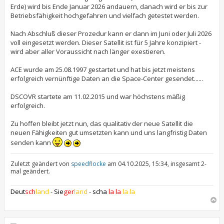
Erde) wird bis Ende Januar 2026 andauern, danach wird er bis zur
Betriebsfähigkeit hochgefahren und vielfach getestet werden.
Nach Abschluß dieser Prozedur kann er dann im Juni oder Juli 2026
voll eingesetzt werden. Dieser Satellit ist für 5 Jahre konzipiert -
wird aber aller Voraussicht nach länger exestieren.
ACE wurde am 25.08.1997 gestartet und hat bis jetzt meistens
erfolgreich vernünftige Daten an die Space-Center gesendet......
DSCOVR startete am 11.02.2015 und war höchstens mäßig
erfolgreich.
Zu hoffen bleibt jetzt nun, das qualitativ der neue Satellit die
neuen Fähigkeiten gut umsetzten kann und uns langfristig Daten
senden kann
Zuletzt geändert von
speedflocke
am 04.10.2025, 15:34, insgesamt 2-
mal geändert.
Deut
sch
land
-
Sie
ger
land
-
scha
la la
la la
N
a
c