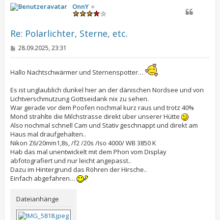
h
OnnY
o
b
e
Re: Polarlichter, Sterne, etc.
n
B
28.09.2025, 23:31
e
i
t
Hallo Nachtschwärmer und Sternenspotter…
r
a
g
Es ist unglaublich dunkel hier an der dänischen Nordsee und von
Lichtverschmutzung Gottseidank nix zu sehen.
War gerade vor dem Poofen nochmal kurz raus und trotz 40%
Mond strahlte die Milchstrasse direkt über unserer Hütte
Also nochmal schnell Cam und Stativ geschnappt und direkt am
Haus mal draufgehalten..
Nikon Z6/20mm1,8s, /f2 /20s /Iso 4000/ WB 3850 K
Hab das mal unentwickelt mit dem Phon vom Display
abfotografiert und nur leicht angepasst..
Dazu im Hintergrund das Röhren der Hirsche..
Einfach abgefahren…
Dateianhänge