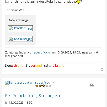
Na ja, ich hatte ja zumindest Polarlichter erwischt
Thorsten Witt
Dateianhänge
Zuletzt geändert von
speedflocke
am 15.09.2025, 19:53, insgesamt 6-
mal geändert.
Deut
sch
land
-
Sie
ger
land
-
scha
la la
la la
N
a
c
h
superfredi
o
b
e
Re: Polarlichter, Sterne, etc.
n
B
15.09.2025, 18:52
e