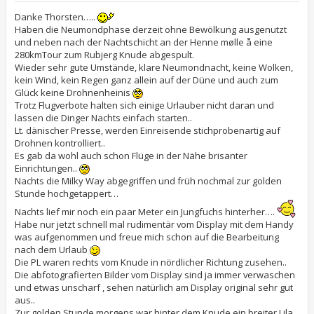
i
t
Danke Thorsten…..
r
Haben die Neumondphase derzeit ohne Bewölkung ausgenutzt
a
und neben nach der Nachtschicht an der Henne mølle å eine
g
280kmTour zum Rubjerg Knude abgespult.
Wieder sehr gute Umstände, klare Neumondnacht, keine Wolken,
kein Wind, kein Regen ganz allein auf der Düne und auch zum
Glück keine Drohnenheinis
Trotz Flugverbote halten sich einige Urlauber nicht daran und
lassen die Dinger Nachts einfach starten..
Lt. dänischer Presse, werden Einreisende stichprobenartig auf
Drohnen kontrolliert..
Es gab da wohl auch schon Flüge in der Nähe brisanter
Einrichtungen..
Nachts die Milky Way abgegriffen und früh nochmal zur golden
Stunde hochgetappert…
Nachts lief mir noch ein paar Meter ein Jungfuchs hinterher….
Habe nur jetzt schnell mal rudimentär vom Display mit dem Handy
was aufgenommen und freue mich schon auf die Bearbeitung
nach dem Urlaub
Die PL waren rechts vom Knude in nördlicher Richtung zusehen..
Die abfotografierten Bilder vom Display sind ja immer verwaschen
und etwas unscharf , sehen natürlich am Display original sehr gut
aus..
Zur golden Stunde morgens war hinter dem Knude ein breiter Lila