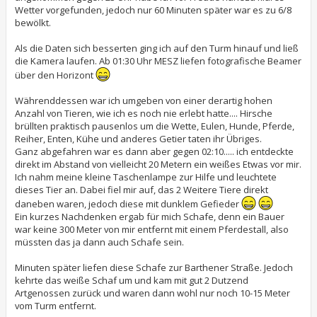
Wetter vorgefunden, jedoch nur 60 Minuten später war es zu 6/8
bewölkt.
Als die Daten sich besserten ging ich auf den Turm hinauf und ließ
die Kamera laufen. Ab 01:30 Uhr MESZ liefen fotografische Beamer
über den Horizont
Währenddessen war ich umgeben von einer derartig hohen
Anzahl von Tieren, wie ich es noch nie erlebt hatte.... Hirsche
brüllten praktisch pausenlos um die Wette, Eulen, Hunde, Pferde,
Reiher, Enten, Kühe und anderes Getier taten ihr Übriges.
Ganz abgefahren war es dann aber gegen 02:10..... ich entdeckte
direkt im Abstand von vielleicht 20 Metern ein weißes Etwas vor mir.
Ich nahm meine kleine Taschenlampe zur Hilfe und leuchtete
dieses Tier an. Dabei fiel mir auf, das 2 Weitere Tiere direkt
daneben waren, jedoch diese mit dunklem Gefieder
Ein kurzes Nachdenken ergab für mich Schafe, denn ein Bauer
war keine 300 Meter von mir entfernt mit einem Pferdestall, also
müssten das ja dann auch Schafe sein.
Minuten später liefen diese Schafe zur Barthener Straße. Jedoch
kehrte das weiße Schaf um und kam mit gut 2 Dutzend
Artgenossen zurück und waren dann wohl nur noch 10-15 Meter
vom Turm entfernt.