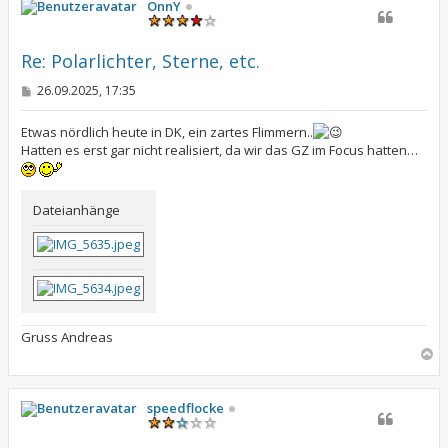
h
OnnY
o
b
e
Re: Polarlichter, Sterne, etc.
n
B
26.09.2025, 17:35
e
i
t
Etwas nördlich heute in DK, ein zartes Flimmern..
r
Hatten es erst gar nicht realisiert, da wir das GZ im Focus hatten…
a
g
Dateianhänge
Gruss Andreas
N
a
c
h
speedflocke
o
b