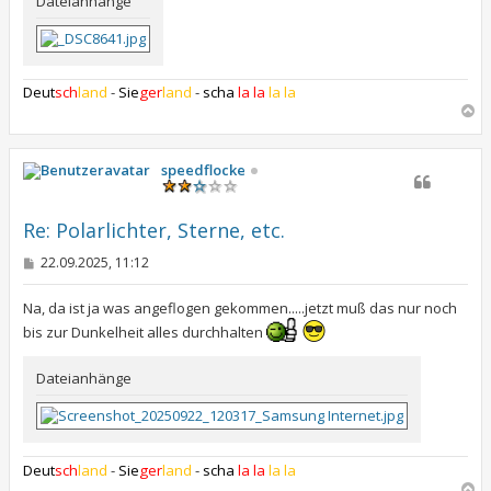
Dateianhänge
Deut
sch
land
-
Sie
ger
land
-
scha
la la
la la
N
a
c
h
speedflocke
o
b
e
Re: Polarlichter, Sterne, etc.
n
B
22.09.2025, 11:12
e
i
t
Na, da ist ja was angeflogen gekommen.....jetzt muß das nur noch
r
bis zur Dunkelheit alles durchhalten
a
g
Dateianhänge
Deut
sch
land
-
Sie
ger
land
-
scha
la la
la la
N