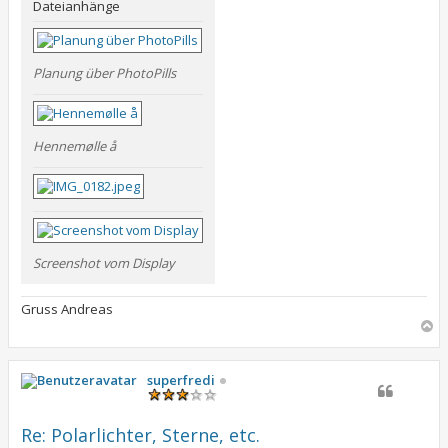
Dateianhänge
Planung über PhotoPills
Hennemølle å
Screenshot vom Display
Gruss Andreas
N
a
c
h
superfredi
o
b
e
Re: Polarlichter, Sterne, etc.
n