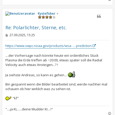
a
c
h
Kystefisker
o
b
e
Re: Polarlichter, Sterne, etc.
n
B
27.09.2025, 15:25
e
i
t
https://www.swpc.noaa.gov/products/wsa- ... prediction
r
a
....der Vorhersage nach könnte heute ein ordentliches Stück
g
Plasma die Erde treffen ab ~20:00, etwas später soll die Radial
Velocity auch etwas Ansteigen...? !
Ja siehste Andreas, so kann es gehen....
Bin gespannt wenn die Bilder bearbeitet sind, werde nachher mal
schauen ob hier wirklich was zu sehen ist.
"kf"
"....ja KI,......deine Mudder KI....!"
N