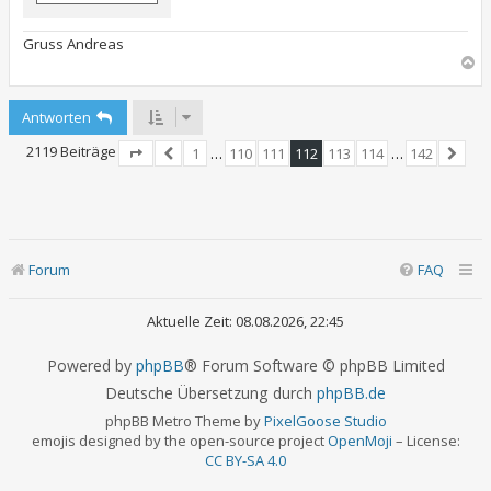
Gruss Andreas
N
a
c
Antworten
h
o
2119 Beiträge
1
…
110
111
112
113
114
…
142
b
Seite
Vorherige
112
von
142
Nächs
e
n
Forum
FAQ
Aktuelle Zeit: 08.08.2026, 22:45
Powered by
phpBB
® Forum Software © phpBB Limited
Deutsche Übersetzung durch
phpBB.de
phpBB Metro Theme by
PixelGoose Studio
emojis designed by the open-source project
OpenMoji
– License:
CC BY-SA 4.0