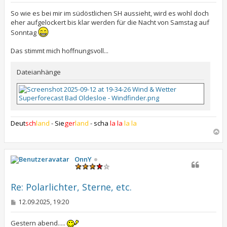
i
t
So wie es bei mir im südöstlichen SH aussieht, wird es wohl doch
r
eher aufgelockert bis klar werden für die Nacht von Samstag auf
a
Sonntag
g
Das stimmt mich hoffnungsvoll...
Dateianhänge
Deut
sch
land
-
Sie
ger
land
-
scha
la la
la la
N
a
c
h
OnnY
o
b
e
Re: Polarlichter, Sterne, etc.
n
B
12.09.2025, 19:20
e
i
t
Gestern abend.....