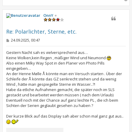
a
c
h
OnnY
o
b
e
Re: Polarlichter, Sterne, etc.
n
B
24.09.2025, 00:47
e
i
t
Gestern Nacht sah es vielversprechend aus…
r
Keine Wolken,kein Regen , mäßiger Wind und Neumond
a
Also einen Milky Way Spot in den Planer von Photo Pills
g
eingegeben…
An der Henne Mølle Å könnte man ein Versuch starten . Über der
Schleife der Å könnte das GZ senkrecht stehen und da wenig
Wind , hätte man gespiegelte Sterne im Wasser..?!
Habe da etliche Aufnahmen gemacht, die später noch im SLS
gestackt und bearbeitet werden müssen ( nach dem Urlaub)
Eventuell noch mit der Chance auf ganz leichte PL , die ich beim
Sichten der Serien geglaubt gesehen zu haben ?
Der kurze Blick auf das Display sah aber schon mal ganz gut aus..