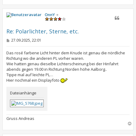
a
c
h
OnnY
o
b
e
Re: Polarlichter, Sterne, etc.
n
B
27.09.2025, 22:01
e
i
t
Das rosé farbene Licht hinter dem Knude ist genau die nördliche
r
Richtung wo die anderen PL vorher waren.
a
Wie hatten genau dieselbe Lichterscheinung bei der Hinfahrt
g
abends gegen 19.00 in Richtung Norden höhe Aalborg..
Tippe mal auf leichte PL…
Hier nochmal ein Displayfoto
Dateianhänge
Gruss Andreas
N
a
c