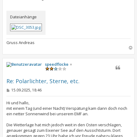
r
a
g
Dateianhänge
Gruss Andreas
N
a
c
h
speedflocke
o
b
e
Re: Polarlichter, Sterne, etc.
n
B
15.09.2025, 18:46
e
i
t
Hi und hallo,
r
mit einem Tag (und einer Nacht) Verspätung kam dann doch noch
a
ein netter Sonnenwind bei unserem EMF an.
g
Die Wetterlage hat mich jedoch weit in den Osten verschlagen,
genauer gesagt zum Eixener See auf den Aussichtsturm. Dort
angekommen gegen 23 Uhr habe ich vor Freude nahezu klares