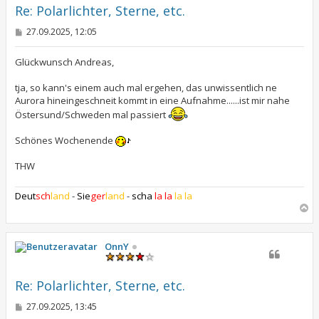
e
Re: Polarlichter, Sterne, etc.
n
B
27.09.2025, 12:05
e
i
t
Glückwunsch Andreas,
r
a
tja, so kann's einem auch mal ergehen, das unwissentlich ne
g
Aurora hineingeschneit kommt in eine Aufnahme......ist mir nahe
Östersund/Schweden mal passiert
Schönes Wochenende
THW
Deut
sch
land
-
Sie
ger
land
-
scha
la la
la la
N
a
c
h
OnnY
o
b
e
Re: Polarlichter, Sterne, etc.
n
B
27.09.2025, 13:45
e