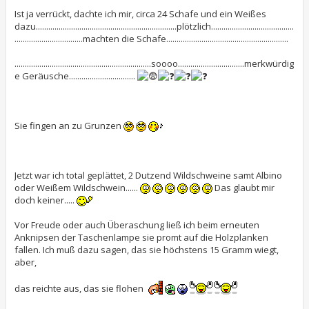
Ist ja verrückt, dachte ich mir, circa 24 Schafe und ein Weißes
dazu....................................................................plötzlich........................................
.................................machten die Schafe...........................................................
..................................................................soooo................................merkwürdig
e Geräusche................................
Sie fingen an zu Grunzen
Jetzt war ich total geplättet, 2 Dutzend Wildschweine samt Albino
oder Weißem Wildschwein......
Das glaubt mir
doch keiner.....
Vor Freude oder auch Überaschung ließ ich beim erneuten
Anknipsen der Taschenlampe sie promt auf die Holzplanken
fallen. Ich muß dazu sagen, das sie höchstens 15 Gramm wiegt,
aber,
das reichte aus, das sie flohen