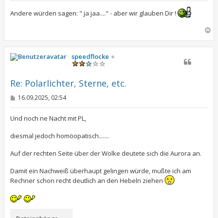
i
t
Andere würden sagen: " ja jaa...." - aber wir glauben Dir !
r
a
N
g
a
c
h
speedflocke
o
b
e
Re: Polarlichter, Sterne, etc.
n
B
16.09.2025, 02:54
e
i
t
Und noch ne Nacht mit PL,
r
a
diesmal jedoch homöopatisch.......
g
Auf der rechten Seite über der Wolke deutete sich die Aurora an.
Damit ein Nachweiß überhaupt gelingen würde, mußte ich am
Rechner schon recht deutlich an den Hebeln ziehen