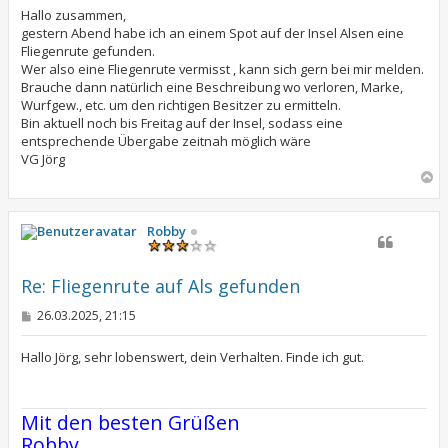
i
t
Hallo zusammen,
r
gestern Abend habe ich an einem Spot auf der Insel Alsen eine
a
Fliegenrute gefunden.
g
Wer also eine Fliegenrute vermisst , kann sich gern bei mir melden.
Brauche dann natürlich eine Beschreibung wo verloren, Marke,
Wurfgew., etc. um den richtigen Besitzer zu ermitteln.
Bin aktuell noch bis Freitag auf der Insel, sodass eine
entsprechende Übergabe zeitnah möglich wäre
VG Jörg
N
a
c
h
Robby
o
b
e
Re: Fliegenrute auf Als gefunden
n
B
26.03.2025, 21:15
e
i
t
Hallo Jörg, sehr lobenswert, dein Verhalten. Finde ich gut.
r
a
g
Mit den besten Grüßen
Robby