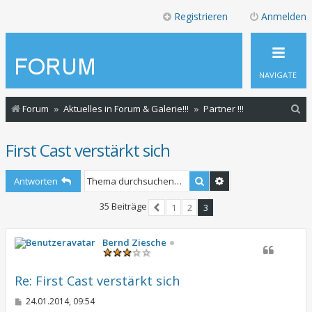
Registrieren
Anmelden
NAVIGATE
S
Forum
Aktuelles in Forum & Galerie!!!
Partner !!!
u
First Cast verstärkt sich
c
h
Suche
Erweiterte Suche
Antworten
e
35 Beiträge
1
2
3
Vorherige
Bernd Ziesche
Re: First Cast verstärkt sich
B
24.01.2014, 09:54
e