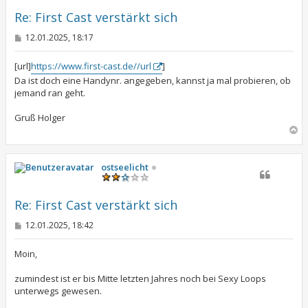
b
e
Re: First Cast verstärkt sich
n
B
12.01.2025, 18:17
e
i
t
[url]
https://www.first-cast.de//url
]
r
Da ist doch eine Handynr. angegeben, kannst ja mal probieren, ob
a
jemand ran geht.
g
Gruß Holger
N
a
c
h
ostseelicht
o
b
e
Re: First Cast verstärkt sich
n
B
12.01.2025, 18:42
e
i
t
Moin,
r
a
zumindest ist er bis Mitte letzten Jahres noch bei Sexy Loops
g
unterwegs gewesen.