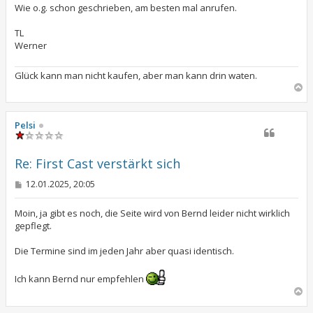
Wie o.g. schon geschrieben, am besten mal anrufen.
TL
Werner
Glück kann man nicht kaufen, aber man kann drin waten.
N
a
c
h
Pelsi
o
b
e
Re: First Cast verstärkt sich
n
B
12.01.2025, 20:05
e
i
t
Moin, ja gibt es noch, die Seite wird von Bernd leider nicht wirklich
r
gepflegt.
a
g
Die Termine sind im jeden Jahr aber quasi identisch.
Ich kann Bernd nur empfehlen
N
a