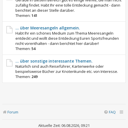
Gerade in diesem Bereich gibt es einige Werke, die man nicht
zufällig findet. Habt Ihr eine tolle Entdeckung gemacht - dann
berichtet an dieser Stelle darüber.
Themen:
141
... über Meeresangeln allgemein.
Habt Ihr ein schönes Medium zum Thema Meeresangeln
entdeckt und wollt diese Entdeckung Euren Sportsfreunden
nicht vorenthalten - dann berichtet hier darüber!
Themen:
54
... über sonstige interessante Themen.
Natürlich sind auch Reiseführer, Kartenwerke oder
beispielsweise Bücher zur Knotenkunde etc. von Interesse.
Themen:
249
Forum
FAQ
Aktuelle Zeit: 06.08.2026, 09:21