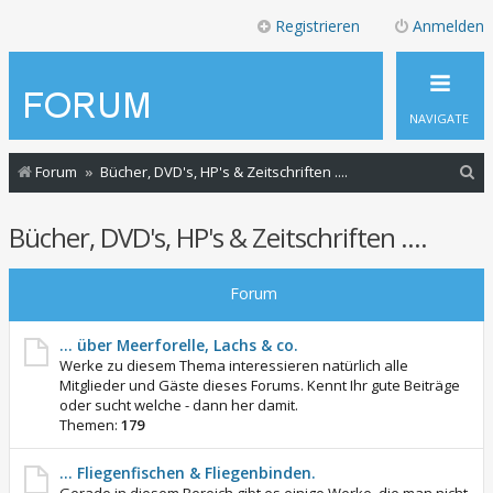
Registrieren
Anmelden
NAVIGATE
S
Forum
Bücher, DVD's, HP's & Zeitschriften ....
u
Bücher, DVD's, HP's & Zeitschriften ....
c
h
Forum
e
... über Meerforelle, Lachs & co.
Werke zu diesem Thema interessieren natürlich alle
Mitglieder und Gäste dieses Forums. Kennt Ihr gute Beiträge
oder sucht welche - dann her damit.
Themen:
179
... Fliegenfischen & Fliegenbinden.