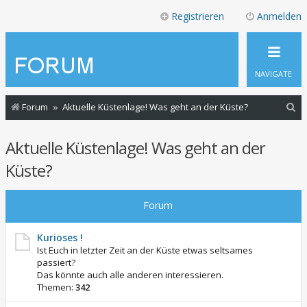
Registrieren
Anmelden
NAVIGATE
S
Forum
Aktuelle Küstenlage! Was geht an der Küste?
u
Aktuelle Küstenlage! Was geht an der
c
h
Küste?
e
Forum
Kurioses !
Ist Euch in letzter Zeit an der Küste etwas seltsames
passiert?
Das könnte auch alle anderen interessieren.
Themen:
342