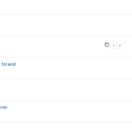
1
2
r Strand
oren