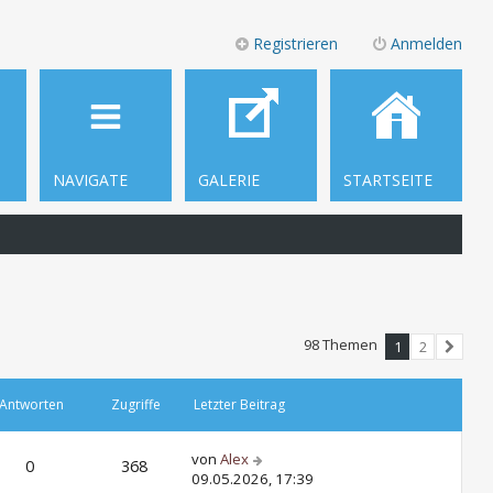
Registrieren
Anmelden
NAVIGATE
GALERIE
STARTSEITE
98 Themen
1
2
Nächst
Antworten
Zugriffe
Letzter Beitrag
von
Alex
0
368
09.05.2026, 17:39