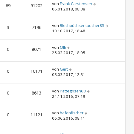
von
Frank Carstensen
69
51202
06.01.2018, 08:38
von
Blechbüchsentaucher85
3
7196
10.10.2017, 18:48
von
Olli
0
8071
25.03.2017, 18:05
von
Gert
6
10171
08.03.2017, 12:31
von
Pattegrisen68
0
8613
24.11.2016, 07:19
von
hafenfischer
0
11121
06.06.2016, 08:11