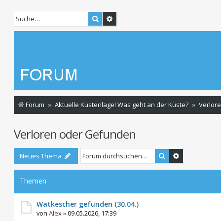
Suche
Erweiterte Suche
Forum
Aktuelle Küstenlage! Was geht an der Küste?
Verlor
Verloren oder Gefunden
Suche
Erweiterte S
Neues Thema
Themen
Watkescher gefunden (30.04.)
von
Alex
»
09.05.2026, 17:39