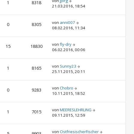
von
jjörg
1
8318
21.03.2016, 18:54
von
anni007
0
8305
08.02.2016, 11:34
von
fly-dry
15
18830
06.02.2016, 00:06
von
Sunny23
1
8165
25.11.2015, 20:11
von
Chobro
0
9283
10.11.2015, 18:52
von
MEERESLEHRLING
1
7015
09.11.2015, 12:59
von
OstfriesischerFischer
5
9903