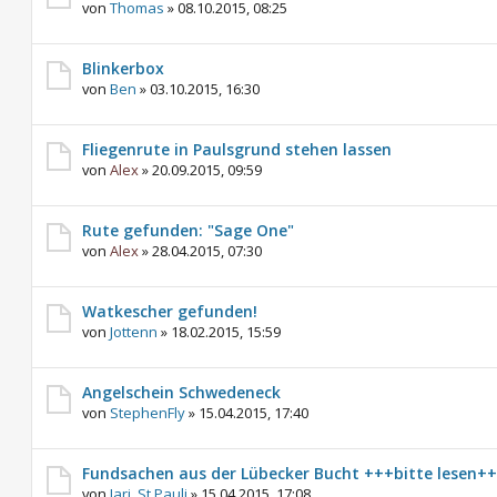
von
Thomas
»
08.10.2015, 08:25
Blinkerbox
von
Ben
»
03.10.2015, 16:30
Fliegenrute in Paulsgrund stehen lassen
von
Alex
»
20.09.2015, 09:59
Rute gefunden: "Sage One"
von
Alex
»
28.04.2015, 07:30
Watkescher gefunden!
von
Jottenn
»
18.02.2015, 15:59
Angelschein Schwedeneck
von
StephenFly
»
15.04.2015, 17:40
Fundsachen aus der Lübecker Bucht +++bitte lesen+
von
Jari_St.Pauli
»
15.04.2015, 17:08