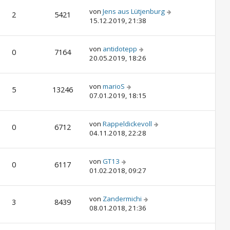
von
Jens aus Lütjenburg
2
5421
15.12.2019, 21:38
von
antidotepp
0
7164
20.05.2019, 18:26
von
marioS
5
13246
07.01.2019, 18:15
von
Rappeldickevoll
0
6712
04.11.2018, 22:28
von
GT13
0
6117
01.02.2018, 09:27
von
Zandermichi
3
8439
08.01.2018, 21:36