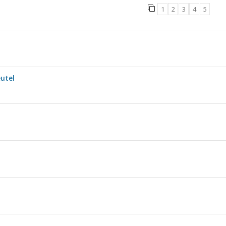
1
2
3
4
5
utel