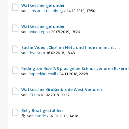
Watkescher gefunden
von
Jens aus Lütjenburg
»
14.12.2019, 17:50
Watkescher gefunden
von
antidotepp
»
20.05.2019, 18:26
Suche Video „Clip“ im Netz und finde ihn nicht ....
von
drydock
»
16.02.2018, 18:48
Redington Rise 7/8 plus gelbe Schnur verloren Eckern
von
Rappeldickevoll
»
04.11.2018, 22:28
Watkescher Großenbrode West Verloren
von
GT13
»
01.02.2018, 09:27
Belly Boat gestohlen
von
Kunde
»
07.01.2018, 14:18