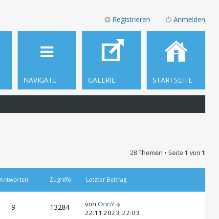
Registrieren
Anmelden
NAVIGATE
GALERIE
STARTSEITE
28 Themen • Seite
1
von
1
Antworten
Zugriffe
Letzter Beitrag
von
OnnY
9
13284
22.11.2023, 22:03