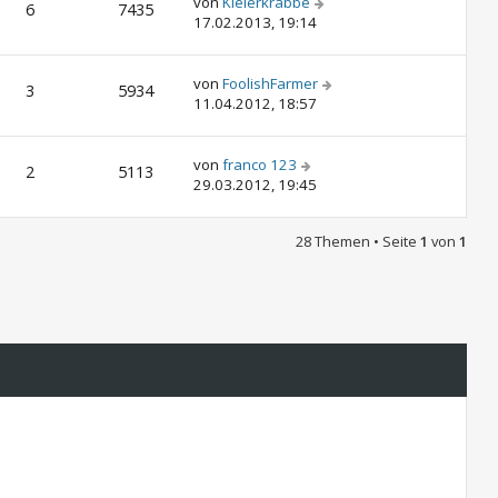
von
Kielerkrabbe
6
7435
17.02.2013, 19:14
von
FoolishFarmer
3
5934
11.04.2012, 18:57
von
franco 123
2
5113
29.03.2012, 19:45
28 Themen • Seite
1
von
1