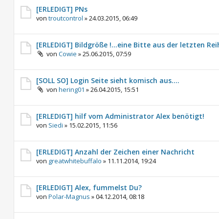
[ERLEDIGT] PNs
von
troutcontrol
»
24.03.2015, 06:49
[ERLEDIGT] Bildgröße !...eine Bitte aus der letzten Reih
von
Cowie
»
25.06.2015, 07:59
[SOLL SO] Login Seite sieht komisch aus....
von
hering01
»
26.04.2015, 15:51
[ERLEDIGT] hilf vom Administrator Alex benötigt!
von
Siedi
»
15.02.2015, 11:56
[ERLEDIGT] Anzahl der Zeichen einer Nachricht
von
greatwhitebuffalo
»
11.11.2014, 19:24
[ERLEDIGT] Alex, fummelst Du?
von
Polar-Magnus
»
04.12.2014, 08:18