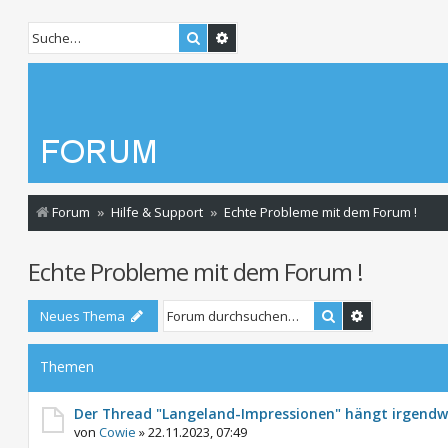
Suche
Erweiterte Suche
Forum
Hilfe & Support
Echte Probleme mit dem Forum !
Echte Probleme mit dem Forum !
Suche
Erweiterte S
Neues Thema
Themen
Der Thread "Langeland-Impressionen" hängt irgendwi
von
Cowie
»
22.11.2023, 07:49