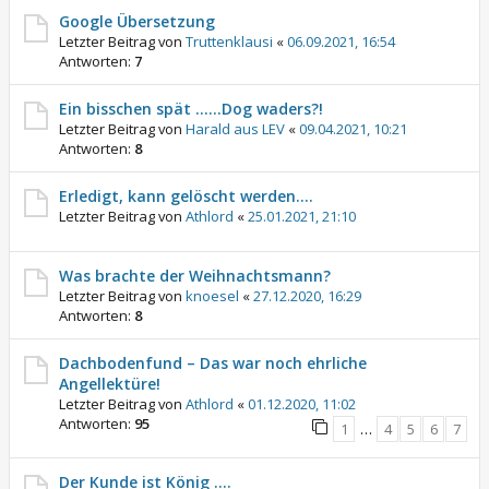
Google Übersetzung
Letzter Beitrag von
Truttenklausi
«
06.09.2021, 16:54
Antworten:
7
Ein bisschen spät ......Dog waders?!
Letzter Beitrag von
Harald aus LEV
«
09.04.2021, 10:21
Antworten:
8
Erledigt, kann gelöscht werden....
Letzter Beitrag von
Athlord
«
25.01.2021, 21:10
Was brachte der Weihnachtsmann?
Letzter Beitrag von
knoesel
«
27.12.2020, 16:29
Antworten:
8
Dachbodenfund – Das war noch ehrliche
Angellektüre!
Letzter Beitrag von
Athlord
«
01.12.2020, 11:02
Antworten:
95
1
…
4
5
6
7
Der Kunde ist König ....