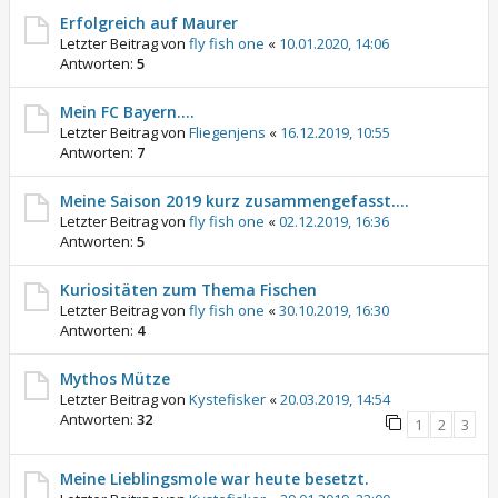
Erfolgreich auf Maurer
Letzter Beitrag von
fly fish one
«
10.01.2020, 14:06
Antworten:
5
Mein FC Bayern....
Letzter Beitrag von
Fliegenjens
«
16.12.2019, 10:55
Antworten:
7
Meine Saison 2019 kurz zusammengefasst....
Letzter Beitrag von
fly fish one
«
02.12.2019, 16:36
Antworten:
5
Kuriositäten zum Thema Fischen
Letzter Beitrag von
fly fish one
«
30.10.2019, 16:30
Antworten:
4
Mythos Mütze
Letzter Beitrag von
Kystefisker
«
20.03.2019, 14:54
Antworten:
32
1
2
3
Meine Lieblingsmole war heute besetzt.