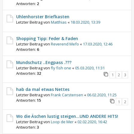
Antworten:
2
Uhlenhorster Briefkasten
Letzter Beitrag von
Matthias
«
18.03.2020, 13:39
Shopping Tipp: Feder & Faden
Letzter Beitrag von
Reverend Mefo
«
17.03.2020, 12:46
Antworten:
6
Mundschutz ..Engpass .???
Letzter Beitrag von
fly fish one
«
05.03.2020, 11:31
Antworten:
32
1
2
3
hab da mal etwas Nettes
Letzter Beitrag von
Frank Carstensen
«
06.02.2020, 11:25
Antworten:
15
1
2
Wo die Äschen lustig steigen...UND ANDERE HITS!
Letzter Beitrag von
Loop de Mer
«
02.02.2020, 16:42
Antworten:
3