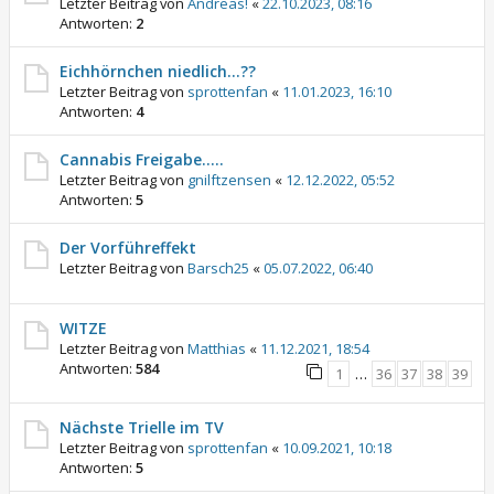
Letzter Beitrag von
Andreas!
«
22.10.2023, 08:16
Antworten:
2
Eichhörnchen niedlich…??
Letzter Beitrag von
sprottenfan
«
11.01.2023, 16:10
Antworten:
4
Cannabis Freigabe.....
Letzter Beitrag von
gnilftzensen
«
12.12.2022, 05:52
Antworten:
5
Der Vorführeffekt
Letzter Beitrag von
Barsch25
«
05.07.2022, 06:40
WITZE
Letzter Beitrag von
Matthias
«
11.12.2021, 18:54
Antworten:
584
1
…
36
37
38
39
Nächste Trielle im TV
Letzter Beitrag von
sprottenfan
«
10.09.2021, 10:18
Antworten:
5