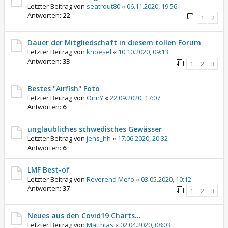
Letzter Beitrag von
seatrout80
«
06.11.2020, 19:56
Antworten:
22
1
2
Dauer der Mitgliedschaft in diesem tollen Forum
Letzter Beitrag von
knoesel
«
10.10.2020, 09:13
Antworten:
33
1
2
3
Bestes "Airfish" Foto
Letzter Beitrag von
OnnY
«
22.09.2020, 17:07
Antworten:
6
unglaubliches schwedisches Gewässer
Letzter Beitrag von
jens_hh
«
17.06.2020, 20:32
Antworten:
6
LMF Best-of
Letzter Beitrag von
Reverend Mefo
«
03.05.2020, 10:12
Antworten:
37
1
2
3
Neues aus den Covid19 Charts...
Letzter Beitrag von
Matthias
«
02.04.2020, 08:03