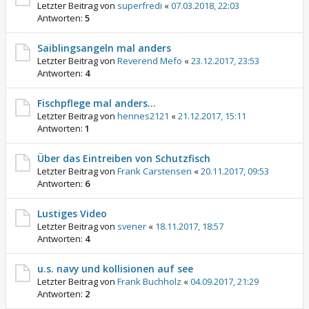
Letzter Beitrag von
superfredi
«
07.03.2018, 22:03
Antworten:
5
Saiblingsangeln mal anders
Letzter Beitrag von
Reverend Mefo
«
23.12.2017, 23:53
Antworten:
4
Fischpflege mal anders...
Letzter Beitrag von
hennes2121
«
21.12.2017, 15:11
Antworten:
1
Über das Eintreiben von Schutzfisch
Letzter Beitrag von
Frank Carstensen
«
20.11.2017, 09:53
Antworten:
6
Lustiges Video
Letzter Beitrag von
svener
«
18.11.2017, 18:57
Antworten:
4
u.s. navy und kollisionen auf see
Letzter Beitrag von
Frank Buchholz
«
04.09.2017, 21:29
Antworten:
2