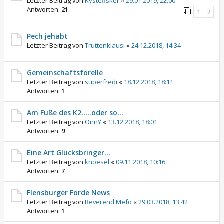
Letzter Beitrag von
Kystefisker
«
29.01.2019, 22:00
Antworten:
21
1
2
Pech jehabt
Letzter Beitrag von
Truttenklausi
«
24.12.2018, 14:34
Gemeinschaftsforelle
Letzter Beitrag von
superfredi
«
18.12.2018, 18:11
Antworten:
1
Am Fuße des K2.....oder so...
Letzter Beitrag von
OnnY
«
13.12.2018, 18:01
Antworten:
9
Eine Art Glücksbringer...
Letzter Beitrag von
knoesel
«
09.11.2018, 10:16
Antworten:
7
Flensburger Förde News
Letzter Beitrag von
Reverend Mefo
«
29.03.2018, 13:42
Antworten:
1