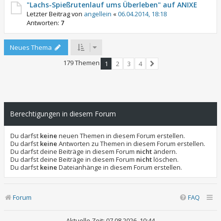
"Lachs-Spießrutenlauf ums Überleben" auf ANIXE
Letzter Beitrag von
angellein
«
06.04.2014, 18:18
Antworten:
7
Neues Thema
179 Themen
1
2
3
4
Nächste
Berechtigungen in diesem Forum
Du darfst
keine
neuen Themen in diesem Forum erstellen.
Du darfst
keine
Antworten zu Themen in diesem Forum erstellen.
Du darfst deine Beiträge in diesem Forum
nicht
ändern.
Du darfst deine Beiträge in diesem Forum
nicht
löschen.
Du darfst
keine
Dateianhänge in diesem Forum erstellen.
Forum
FAQ
Aktuelle Zeit: 07.08.2026, 10:44