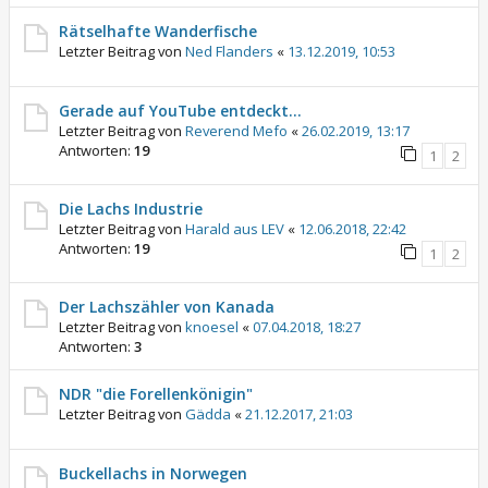
Rätselhafte Wanderfische
Letzter Beitrag von
Ned Flanders
«
13.12.2019, 10:53
Gerade auf YouTube entdeckt...
Letzter Beitrag von
Reverend Mefo
«
26.02.2019, 13:17
Antworten:
19
1
2
Die Lachs Industrie
Letzter Beitrag von
Harald aus LEV
«
12.06.2018, 22:42
Antworten:
19
1
2
Der Lachszähler von Kanada
Letzter Beitrag von
knoesel
«
07.04.2018, 18:27
Antworten:
3
NDR "die Forellenkönigin"
Letzter Beitrag von
Gädda
«
21.12.2017, 21:03
Buckellachs in Norwegen