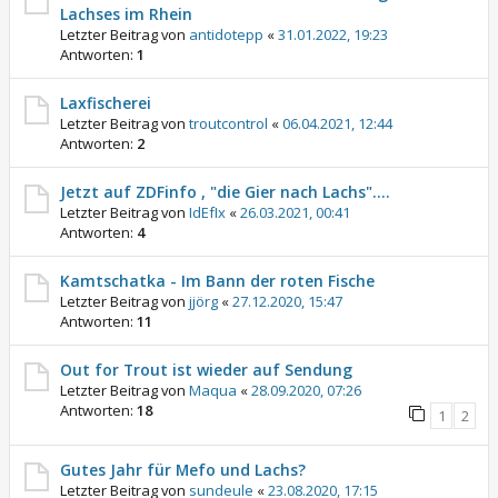
Lachses im Rhein
Letzter Beitrag von
antidotepp
«
31.01.2022, 19:23
Antworten:
1
Laxfischerei
Letzter Beitrag von
troutcontrol
«
06.04.2021, 12:44
Antworten:
2
Jetzt auf ZDFinfo , "die Gier nach Lachs"....
Letzter Beitrag von
IdEfIx
«
26.03.2021, 00:41
Antworten:
4
Kamtschatka - Im Bann der roten Fische
Letzter Beitrag von
jjörg
«
27.12.2020, 15:47
Antworten:
11
Out for Trout ist wieder auf Sendung
Letzter Beitrag von
Maqua
«
28.09.2020, 07:26
Antworten:
18
1
2
Gutes Jahr für Mefo und Lachs?
Letzter Beitrag von
sundeule
«
23.08.2020, 17:15