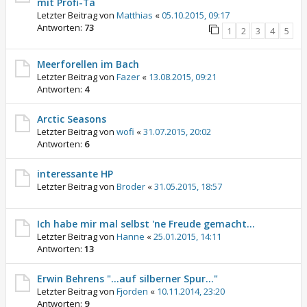
mit Profi-Ta
Letzter Beitrag von
Matthias
«
05.10.2015, 09:17
Antworten:
73
1
2
3
4
5
Meerforellen im Bach
Letzter Beitrag von
Fazer
«
13.08.2015, 09:21
Antworten:
4
Arctic Seasons
Letzter Beitrag von
wofi
«
31.07.2015, 20:02
Antworten:
6
interessante HP
Letzter Beitrag von
Broder
«
31.05.2015, 18:57
Ich habe mir mal selbst 'ne Freude gemacht...
Letzter Beitrag von
Hanne
«
25.01.2015, 14:11
Antworten:
13
Erwin Behrens "...auf silberner Spur..."
Letzter Beitrag von
Fjorden
«
10.11.2014, 23:20
Antworten:
9