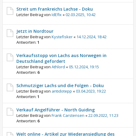
Streit um Frankreichs Lachse - Doku
Letzter Beitrag von
IdEfIx
«
02.03.2025, 10:42
Jetzt in Nordtour
Letzter Beitrag von
Kystefisker
«
14.12.2024, 18:42
Antworten:
1
Verkaufsstopp von Lachs aus Norwegen in
Deutschland gefordert
Letzter Beitrag von
Athlord
«
05.12.2024, 19:15
Antworten:
6
Schmutziger Lachs und die Folgen - Doku
Letzter Beitrag von
antidotepp
«
03.04.2023, 19:22
Antworten:
1
Verkauf Angelführer - North Guiding
Letzter Beitrag von
Frank Carstensen
«
22.09.2022, 11:23
Antworten:
6
Welt online - Artikel zur Wiederansiedlung des