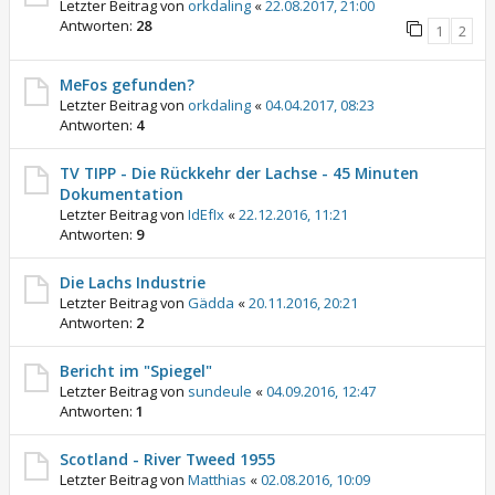
Letzter Beitrag von
orkdaling
«
22.08.2017, 21:00
Antworten:
28
1
2
MeFos gefunden?
Letzter Beitrag von
orkdaling
«
04.04.2017, 08:23
Antworten:
4
TV TIPP - Die Rückkehr der Lachse - 45 Minuten
Dokumentation
Letzter Beitrag von
IdEfIx
«
22.12.2016, 11:21
Antworten:
9
Die Lachs Industrie
Letzter Beitrag von
Gädda
«
20.11.2016, 20:21
Antworten:
2
Bericht im "Spiegel"
Letzter Beitrag von
sundeule
«
04.09.2016, 12:47
Antworten:
1
Scotland - River Tweed 1955
Letzter Beitrag von
Matthias
«
02.08.2016, 10:09