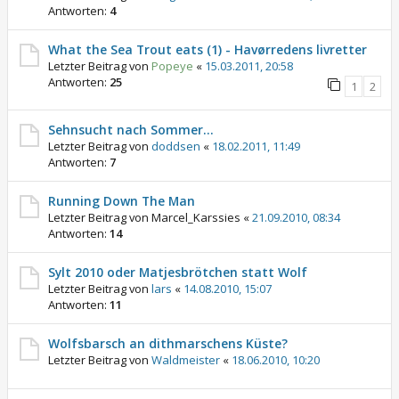
Antworten:
4
What the Sea Trout eats (1) - Havørredens livretter
Letzter Beitrag von
Popeye
«
15.03.2011, 20:58
Antworten:
25
1
2
Sehnsucht nach Sommer...
Letzter Beitrag von
doddsen
«
18.02.2011, 11:49
Antworten:
7
Running Down The Man
Letzter Beitrag von
Marcel_Karssies
«
21.09.2010, 08:34
Antworten:
14
Sylt 2010 oder Matjesbrötchen statt Wolf
Letzter Beitrag von
lars
«
14.08.2010, 15:07
Antworten:
11
Wolfsbarsch an dithmarschens Küste?
Letzter Beitrag von
Waldmeister
«
18.06.2010, 10:20