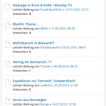
Haarjigs in Rute & Rolle / Bissclip TV
Letzter Beitrag von
Frank Buchholz
«
13.07.2015, 21:21
Antworten:
6
Bluefin Thuna....
Letzter Beitrag von
IdEfIx
«
17.05.2015, 09:18
Antworten:
4
Wolfsbarsch in Blavand?!
Letzter Beitrag von
fritzlebewohl
«
20.01.2015, 08:47
Antworten:
5
Hering im Anmarsch..??
Letzter Beitrag von
Trouter
«
05.04.2014, 06:19
Antworten:
1
Expedition ins Tierreich "Schwertfisch"
Letzter Beitrag von
südlicht
«
25.09.2013, 21:00
Antworten:
5
Gruss aus Norwegen
Letzter Beitrag von
Norge
«
14.07.2013, 12:18