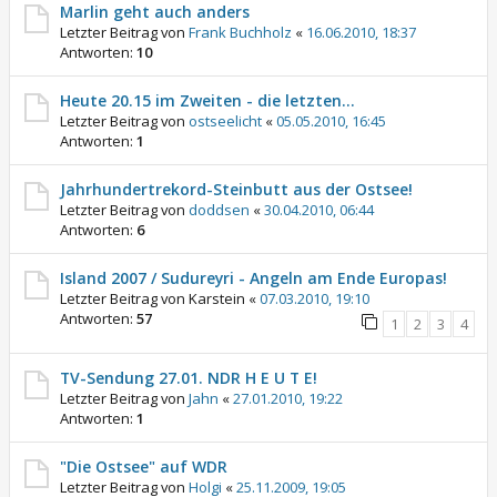
Marlin geht auch anders
Letzter Beitrag von
Frank Buchholz
«
16.06.2010, 18:37
Antworten:
10
Heute 20.15 im Zweiten - die letzten...
Letzter Beitrag von
ostseelicht
«
05.05.2010, 16:45
Antworten:
1
Jahrhundertrekord-Steinbutt aus der Ostsee!
Letzter Beitrag von
doddsen
«
30.04.2010, 06:44
Antworten:
6
Island 2007 / Sudureyri - Angeln am Ende Europas!
Letzter Beitrag von
Karstein
«
07.03.2010, 19:10
Antworten:
57
1
2
3
4
TV-Sendung 27.01. NDR H E U T E!
Letzter Beitrag von
Jahn
«
27.01.2010, 19:22
Antworten:
1
"Die Ostsee" auf WDR
Letzter Beitrag von
Holgi
«
25.11.2009, 19:05