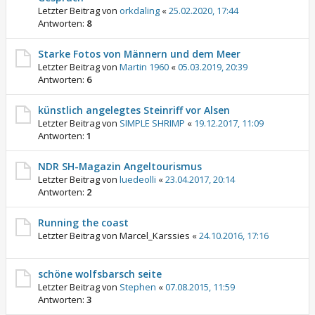
Letzter Beitrag von
orkdaling
«
25.02.2020, 17:44
Antworten:
8
Starke Fotos von Männern und dem Meer
Letzter Beitrag von
Martin 1960
«
05.03.2019, 20:39
Antworten:
6
künstlich angelegtes Steinriff vor Alsen
Letzter Beitrag von
SIMPLE SHRIMP
«
19.12.2017, 11:09
Antworten:
1
NDR SH-Magazin Angeltourismus
Letzter Beitrag von
luedeolli
«
23.04.2017, 20:14
Antworten:
2
Running the coast
Letzter Beitrag von
Marcel_Karssies
«
24.10.2016, 17:16
schöne wolfsbarsch seite
Letzter Beitrag von
Stephen
«
07.08.2015, 11:59
Antworten:
3