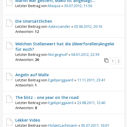
Marlin war gestern, Mako ist angesagt...
Letzter Beitrag von
Maqua
«
30.07.2012, 11:56
Die Unersättlichen
Letzter Beitrag von
Aalexzander
«
03.06.2012, 20:16
Antworten:
12
Welchen Stellenwert hat die (Meerforellen)Angelei
für euch?
Letzter Beitrag von
Norgegnulf
«
04.01.2012, 22:39
Antworten:
26
1
2
Angeln auf Malle
Letzter Beitrag von
Egebjerggaard
«
11.11.2011, 23:41
Antworten:
1
The blitz - one year on the road
Letzter Beitrag von
Egebjerggaard
«
23.08.2011, 12:40
Antworten:
8
Lekker Video
Letzter Beitrag von
HolgerLachmann
«
05.07.2011, 16:01