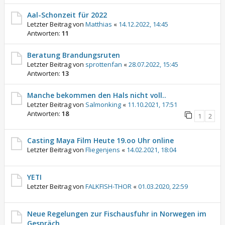
Aal-Schonzeit für 2022
Letzter Beitrag von
Matthias
«
14.12.2022, 14:45
Antworten:
11
Beratung Brandungsruten
Letzter Beitrag von
sprottenfan
«
28.07.2022, 15:45
Antworten:
13
Manche bekommen den Hals nicht voll..
Letzter Beitrag von
Salmonking
«
11.10.2021, 17:51
Antworten:
18
1
2
Casting Maya Film Heute 19.oo Uhr online
Letzter Beitrag von
Fliegenjens
«
14.02.2021, 18:04
YETI
Letzter Beitrag von
FALKFISH-THOR
«
01.03.2020, 22:59
Neue Regelungen zur Fischausfuhr in Norwegen im
Gespräch